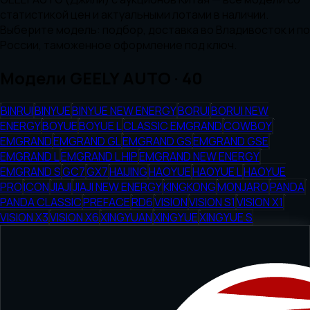
статистикой цен и актуальными лотами в наличии.
Выберите модель: подбор, доставка во Владивосток и по
России, таможенное оформление под ключ.
Модели
GEELY AUTO
·
40
BINRUI
BINYUE
BINYUE NEW ENERGY
BORUI
BORUI NEW
ENERGY
BOYUE
BOYUE L
CLASSIC EMGRAND
COWBOY
EMGRAND
EMGRAND GL
EMGRAND GS
EMGRAND GSE
EMGRAND L
EMGRAND L HIP
EMGRAND NEW ENERGY
EMGRAND S
GC7
GX7
HAIJING
HAOYUE
HAOYUE L
HAOYUE
PRO
ICON
JIAJI
JIAJI NEW ENERGY
KINGKONG
MONJARO
PANDA
PANDA CLASSIC
PREFACE
RD6
VISION
VISION S1
VISION X1
VISION X3
VISION X6
XINGYUAN
XINGYUE
XINGYUE S