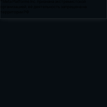
* Meta Platforms Inc. признана экстремистской
организацией, её деятельность запрещена на
территории РФ