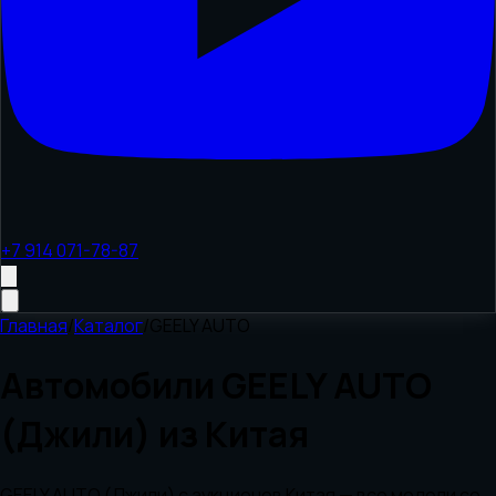
+7 914 071-78-87
Главная
/
Каталог
/
GEELY AUTO
Автомобили
GEELY AUTO
(Джили)
из
Китая
GEELY AUTO (Джили)
с аукционов
Китая
— все модели со