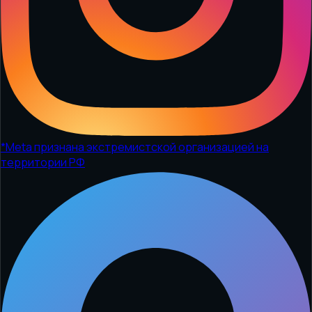
*
Meta признана экстремистской организацией на
территории РФ