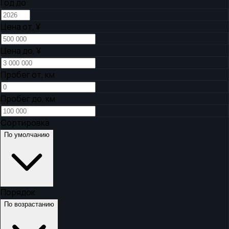
Год до
Цена от,
¥
Цена до,
¥
Пробег от, км
Пробег до, км
Сортировка
По умолчанию
Порядок
По возрастанию