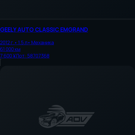
GEELY AUTO
CLASSIC EMGRAND
2012
г.
•
1.5
л
•
Механика
61 000
км
7 600 ¥
Лот:
58707368