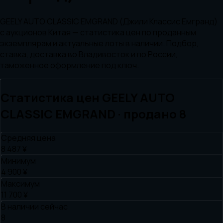
GEELY AUTO CLASSIC EMGRAND (Джили Классис Емгранд)
с аукционов Китая — статистика цен по проданным
экземплярам и актуальные лоты в наличии. Подбор,
ставка, доставка во Владивосток и по России,
таможенное оформление под ключ.
Статистика цен
GEELY AUTO
CLASSIC EMGRAND
· продано
8
Средняя цена
8 487 ¥
Минимум
4 900 ¥
Максимум
11 700 ¥
В наличии сейчас
8