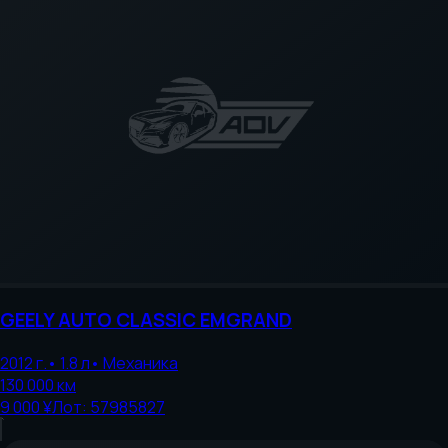
GEELY AUTO
CLASSIC EMGRAND
2012
г.
•
1.8
л
•
Механика
130 000
км
9 000 ¥
Лот:
57985827