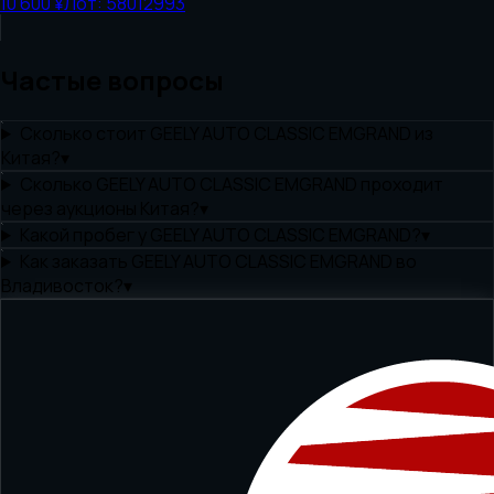
10 600 ¥
Лот:
58012993
Частые вопросы
Сколько стоит GEELY AUTO CLASSIC EMGRAND из
Китая?
▾
Сколько GEELY AUTO CLASSIC EMGRAND проходит
через аукционы Китая?
▾
Какой пробег у GEELY AUTO CLASSIC EMGRAND?
▾
Как заказать GEELY AUTO CLASSIC EMGRAND во
Владивосток?
▾