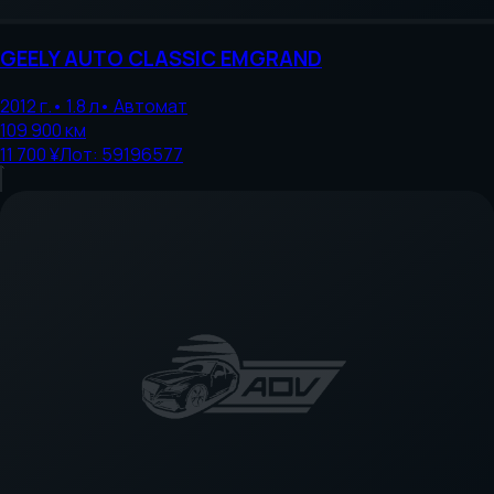
GEELY AUTO
CLASSIC EMGRAND
2012
г.
•
1.8
л
•
Автомат
109 900
км
11 700 ¥
Лот:
59196577