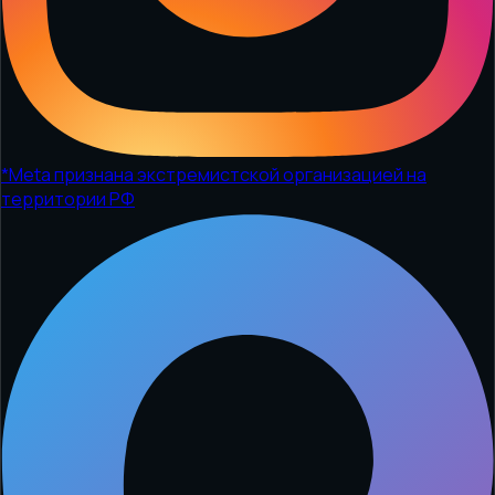
*
Meta признана экстремистской организацией на
территории РФ