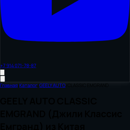
+7 914 071-78-87
Главная
/
Каталог
/
GEELY AUTO
/
CLASSIC EMGRAND
GEELY AUTO CLASSIC
EMGRAND (Джили Классис
Емгранд) из Китая