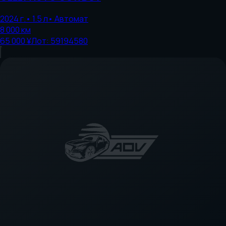
2024
г.
•
1.5
л
•
Автомат
8 000
км
65 000 ¥
Лот:
59194580