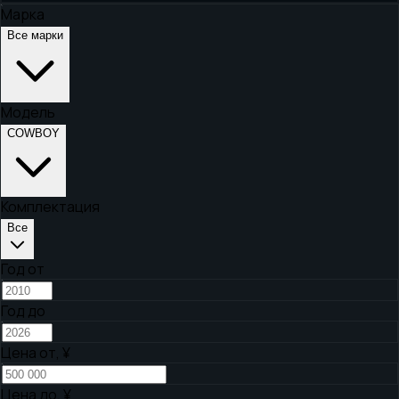
Марка
Все марки
Модель
COWBOY
Комплектация
Все
Год от
Год до
Цена от,
¥
Цена до,
¥