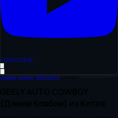
+7 914 071-78-87
Главная
/
Каталог
/
GEELY AUTO
/
COWBOY
GEELY AUTO COWBOY
(Джили Ковбои) из Китая
GEELY AUTO COWBOY (Джили Ковбои) с аукционов Китая