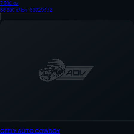
7 300
км
68 800 ¥
Лот:
58829352
GEELY AUTO
COWBOY