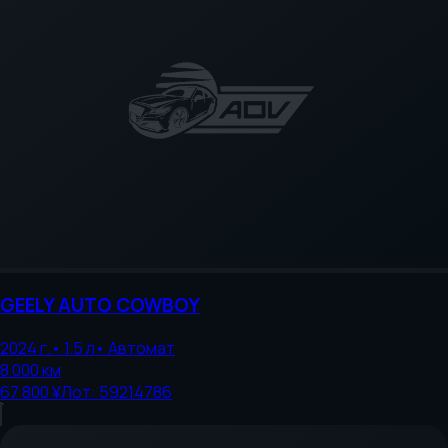
GEELY AUTO
COWBOY
2024
г.
•
1.5
л
•
Автомат
8 000
км
67 800 ¥
Лот:
59214786