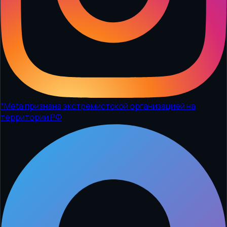
*
Meta признана экстремистской организацией на
территории РФ