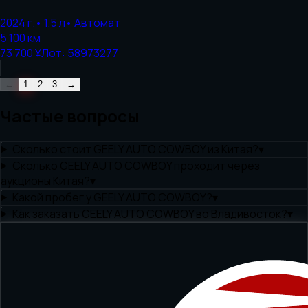
2024
г.
•
1.5
л
•
Автомат
5 100
км
73 700 ¥
Лот:
58973277
←
1
2
3
→
Частые вопросы
Сколько стоит GEELY AUTO COWBOY из Китая?
▾
Сколько GEELY AUTO COWBOY проходит через
аукционы Китая?
▾
Какой пробег у GEELY AUTO COWBOY?
▾
Как заказать GEELY AUTO COWBOY во Владивосток?
▾