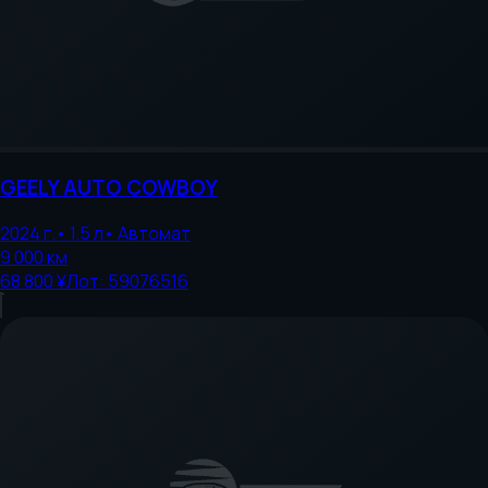
GEELY AUTO
COWBOY
2024
г.
•
1.5
л
•
Автомат
9 000
км
68 800 ¥
Лот:
59076516