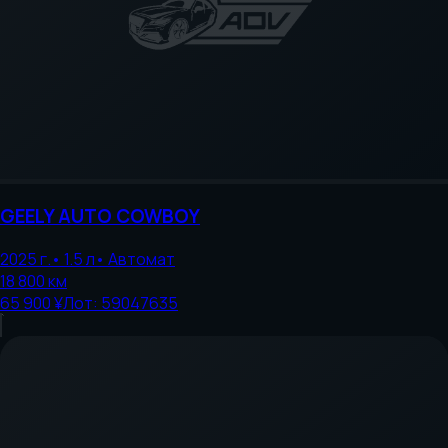
GEELY AUTO
COWBOY
2025
г.
•
1.5
л
•
Автомат
18 800
км
65 900 ¥
Лот:
59047635