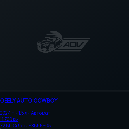
GEELY AUTO
COWBOY
2024
г.
•
1.5
л
•
Автомат
11 700
км
72 600 ¥
Лот:
58655605