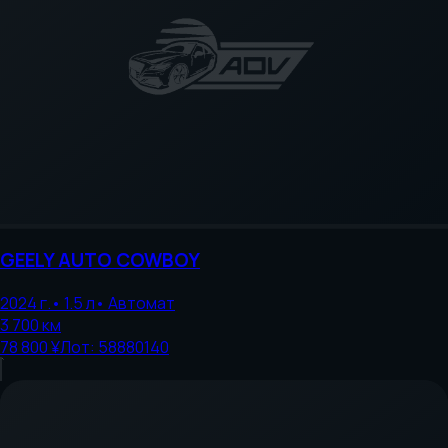
GEELY AUTO
COWBOY
2024
г.
•
1.5
л
•
Автомат
3 700
км
78 800 ¥
Лот:
58880140