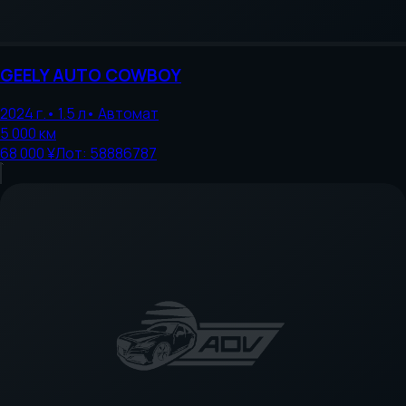
GEELY AUTO
COWBOY
2024
г.
•
1.5
л
•
Автомат
5 000
км
68 000 ¥
Лот:
58886787