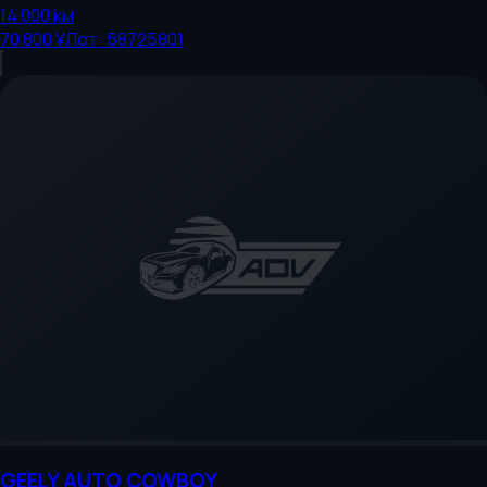
14 000
км
70 800 ¥
Лот:
58725801
GEELY AUTO
COWBOY