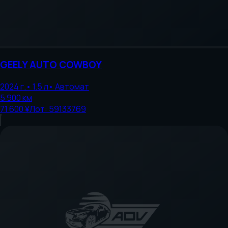
GEELY AUTO
COWBOY
2024
г.
•
1.5
л
•
Автомат
5 900
км
71 600 ¥
Лот:
59133769