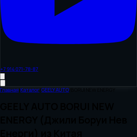
+7 914 071-78-87
Главная
/
Каталог
/
GEELY AUTO
/
BORUI NEW ENERGY
GEELY AUTO BORUI NEW
ENERGY (Джили Боруи Нев
Енерги) из Китая