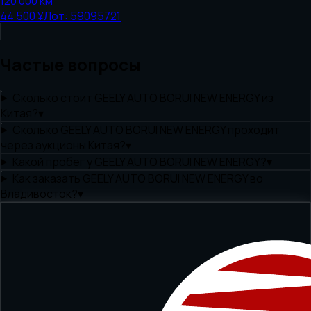
120 000
км
44 500 ¥
Лот:
59095721
Частые вопросы
Сколько стоит GEELY AUTO BORUI NEW ENERGY из
Китая?
▾
Сколько GEELY AUTO BORUI NEW ENERGY проходит
через аукционы Китая?
▾
Какой пробег у GEELY AUTO BORUI NEW ENERGY?
▾
Как заказать GEELY AUTO BORUI NEW ENERGY во
Владивосток?
▾