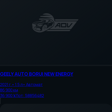
GEELY AUTO
BORUI NEW ENERGY
2021
г.
•
1.5
л
•
Автомат
86 900
км
36 900 ¥
Лот:
58856482