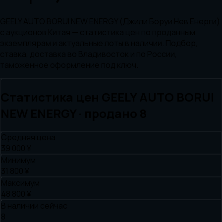
GEELY AUTO BORUI NEW ENERGY (Джили Боруи Нев Енерги)
с аукционов Китая — статистика цен по проданным
экземплярам и актуальные лоты в наличии. Подбор,
ставка, доставка во Владивосток и по России,
таможенное оформление под ключ.
Статистика цен
GEELY AUTO
BORUI
NEW ENERGY
· продано
8
Средняя цена
39 000 ¥
Минимум
31 800 ¥
Максимум
48 800 ¥
В наличии сейчас
8