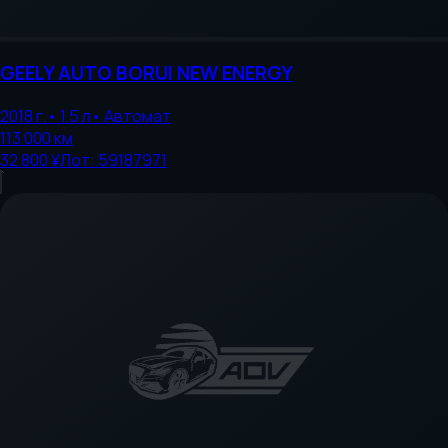
GEELY AUTO
BORUI NEW ENERGY
2018
г.
•
1.5
л
•
Автомат
113 000
км
32 800 ¥
Лот:
59187971