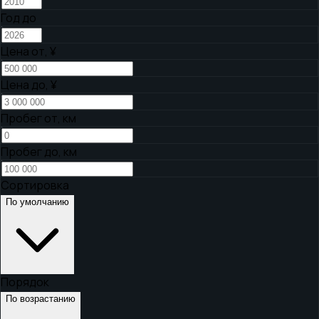
Год до
Цена от,
¥
Цена до,
¥
Пробег от, км
Пробег до, км
Сортировка
По умолчанию
Порядок
По возрастанию