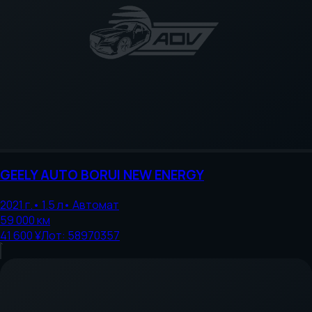
GEELY AUTO
BORUI NEW ENERGY
2021
г.
•
1.5
л
•
Автомат
59 000
км
41 600 ¥
Лот:
58970357