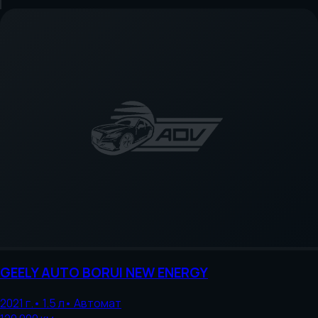
GEELY AUTO
BORUI NEW ENERGY
2021
г.
•
1.5
л
•
Автомат