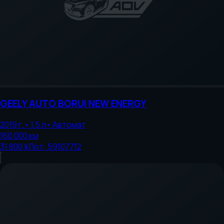
GEELY AUTO
BORUI NEW ENERGY
2019
г.
•
1.5
л
•
Автомат
160 000
км
31 800 ¥
Лот:
59107712