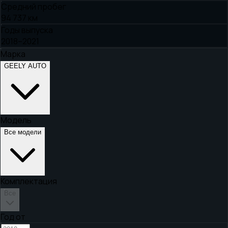
Средний пробег
94 737 км
Годы выпуска
2018–2021
Марка
GEELY AUTO
Модель
Все модели
Комплектация
Все
Год от