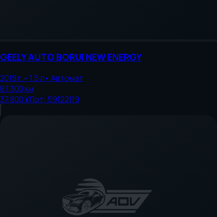
GEELY AUTO
BORUI NEW ENERGY
2019
г.
•
1.5
л
•
Автомат
87 300
км
37 800 ¥
Лот:
59122119