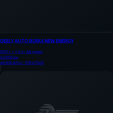
GEELY AUTO
BORUI NEW ENERGY
2021
г.
•
1.5
л
•
Автомат
42 600
км
48 800 ¥
Лот:
59147509