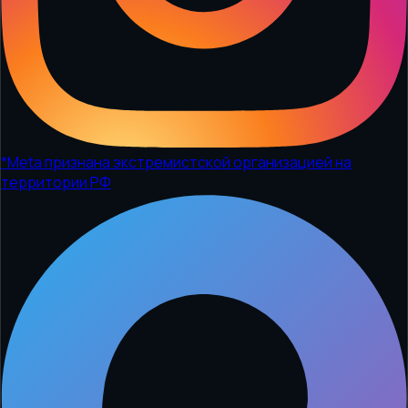
*
Meta признана экстремистской организацией на
территории РФ