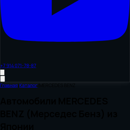
+7 914 071-78-87
Главная
/
Каталог
/
MERCEDES BENZ
Автомобили
MERCEDES
BENZ (Мерседес Бенз)
из
Японии