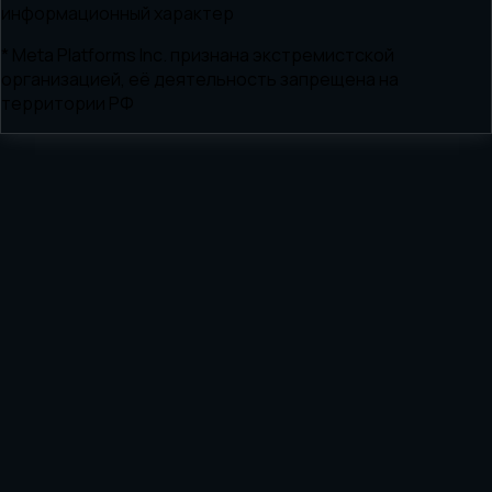
информационный характер
* Meta Platforms Inc. признана экстремистской
организацией, её деятельность запрещена на
территории РФ