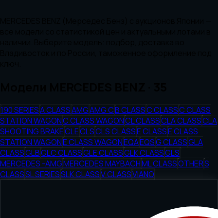
MERCEDES BENZ (Мерседес Бенз)
с аукционов
Японии
—
все модели со статистикой цен и актуальными лотами в
наличии. Выберите модель: подбор, доставка во
Владивосток и по России, таможенное оформление под
ключ.
Модели
MERCEDES BENZ
·
35
190 SERIES
A CLASS
AMG
AMG C
B CLASS
C CLASS
C CLASS
STATION WAGON
C CLASS WAGON
CL CLASS
CLA CLASS
CLA
SHOOTING BRAKE
CLE
CLS
CLS CLASS
E CLASS
E CLASS
STATION WAGON
E CLASS WAGON
EQA
EQS
G CLASS
GLA
CLASS
GLB
GLC CLASS
GLE CLASS
GLK CLASS
GLS
MERCEDES -AMG
MERCEDES MAYBACH
ML CLASS
OTHER
S
CLASS
SL SERIES
SLK CLASS
V CLASS
VIANO