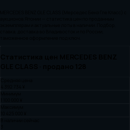
MERCEDES BENZ GLE CLASS (Мерседес Бенз Гле Класс) с
аукционов Японии — статистика цен по проданным
экземплярам и актуальные лоты в наличии. Подбор,
ставка, доставка во Владивосток и по России,
таможенное оформление под ключ.
Статистика цен
MERCEDES BENZ
GLE CLASS
· продано
128
Средняя цена
4 392 734 ¥
Минимум
1 100 000 ¥
Максимум
10 425 000 ¥
В наличии сейчас
3