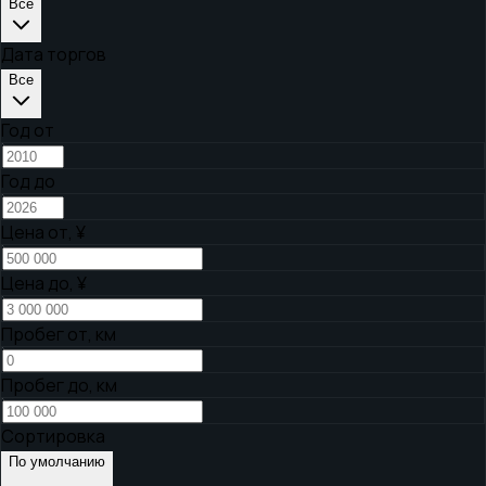
Все
Дата торгов
Все
Год от
Год до
Цена от,
¥
Цена до,
¥
Пробег от, км
Пробег до, км
Сортировка
По умолчанию