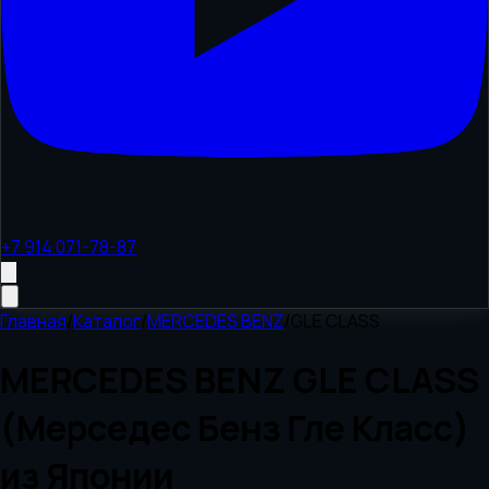
+7 914 071-78-87
Главная
/
Каталог
/
MERCEDES BENZ
/
GLE CLASS
MERCEDES BENZ GLE CLASS
(Мерседес Бенз Гле Класс)
из Японии