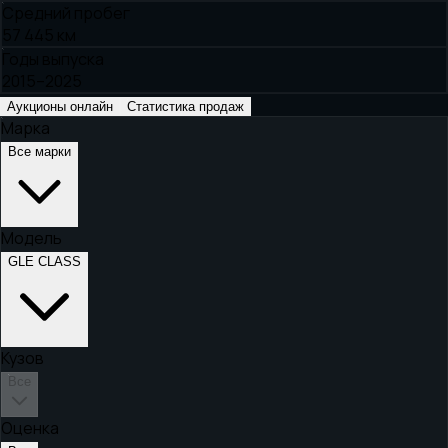
Средний пробег
57 445 км
Годы выпуска
2015–2025
Аукционы онлайн
Статистика продаж
Марка
Все марки
Модель
GLE CLASS
Кузов
Все
Оценка