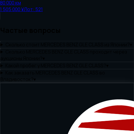
80 000
км
1 505 000 ¥
Лот:
521
Частые вопросы
Сколько стоит MERCEDES BENZ GLE CLASS из Японии?
▾
Сколько MERCEDES BENZ GLE CLASS проходит через
аукционы Японии?
▾
Какой пробег у MERCEDES BENZ GLE CLASS?
▾
Как заказать MERCEDES BENZ GLE CLASS во
Владивосток?
▾