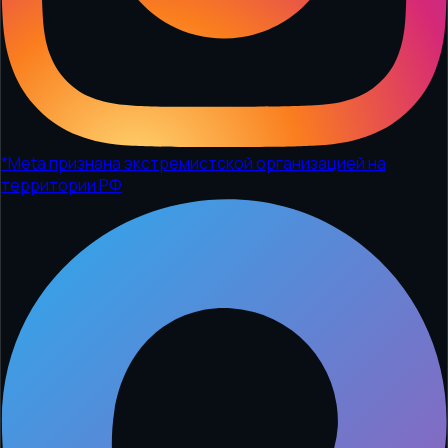
*
Meta признана экстремистской организацией на
территории РФ