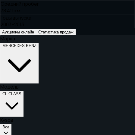
Средний пробег
78 411 км
Годы выпуска
2003–2013
Аукционы онлайн
Статистика продаж
Марка
MERCEDES BENZ
Модель
CL CLASS
Кузов
Все