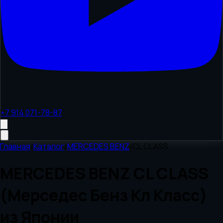
+7 914 071-78-87
Главная
/
Каталог
/
MERCEDES BENZ
/
CL CLASS
MERCEDES BENZ CL CLASS
(Мерседес Бенз Кл Класс)
из Японии