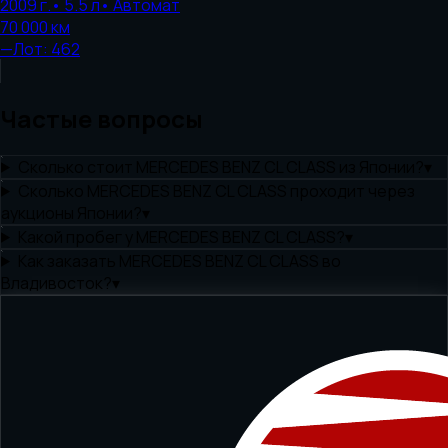
2009
г.
•
5.5
л
•
Автомат
70 000
км
—
Лот:
462
Частые вопросы
Сколько стоит MERCEDES BENZ CL CLASS из Японии?
▾
Сколько MERCEDES BENZ CL CLASS проходит через
аукционы Японии?
▾
Какой пробег у MERCEDES BENZ CL CLASS?
▾
Как заказать MERCEDES BENZ CL CLASS во
Владивосток?
▾