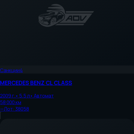
Санкции
4
MERCEDES BENZ
CL CLASS
2009
г.
•
5.5
л
•
Автомат
58 000
км
—
Лот:
38058