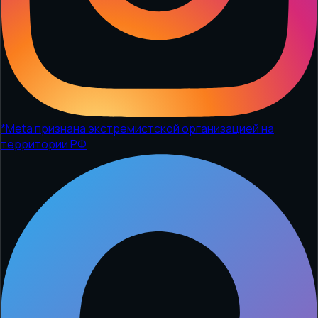
*
Meta признана экстремистской организацией на
территории РФ