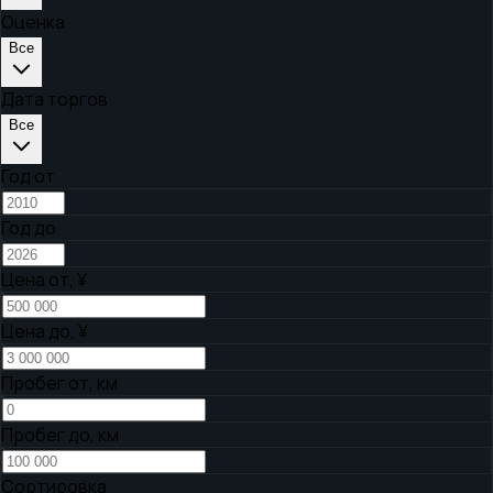
Оценка
Все
Дата торгов
Все
Год от
Год до
Цена от,
¥
Цена до,
¥
Пробег от, км
Пробег до, км
Сортировка