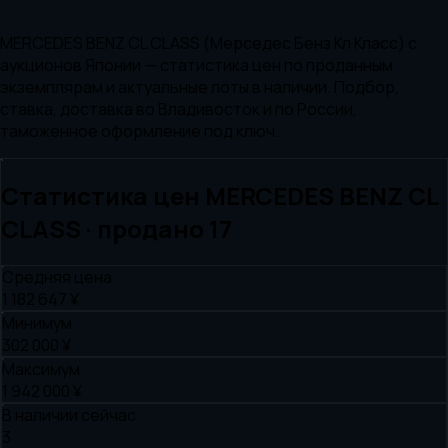
MERCEDES BENZ CL CLASS (Мерседес Бенз Кл Класс) с
аукционов Японии — статистика цен по проданным
экземплярам и актуальные лоты в наличии. Подбор,
ставка, доставка во Владивосток и по России,
таможенное оформление под ключ.
Статистика цен
MERCEDES BENZ
CL
CLASS
· продано
17
Средняя цена
1 182 647 ¥
Минимум
302 000 ¥
Максимум
1 942 000 ¥
В наличии сейчас
3