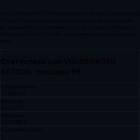
VOLKSWAGEN ARTEON (Фольксваген Артеон) с аукционов
Японии — статистика цен по проданным экземплярам и
актуальные лоты в наличии. Подбор, ставка, доставка во
Владивосток и по России, таможенное оформление под
ключ.
Статистика цен
VOLKSWAGEN
ARTEON
· продано
65
Средняя цена
1 725 876 ¥
Минимум
644 000 ¥
Максимум
3 325 000 ¥
В наличии сейчас
0