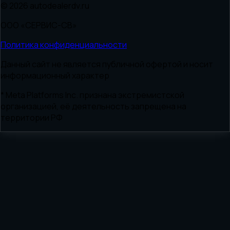
© 2026 autodealerdv.ru
ООО «СЕРВИС-СВ»
Политика конфиденциальности
Данный сайт не является публичной офертой и носит
информационный характер
* Meta Platforms Inc. признана экстремистской
организацией, её деятельность запрещена на
территории РФ