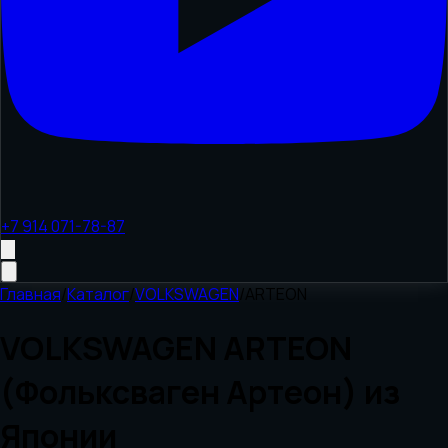
+7 914 071-78-87
Главная
/
Каталог
/
VOLKSWAGEN
/
ARTEON
VOLKSWAGEN ARTEON
(Фольксваген Артеон) из
Японии