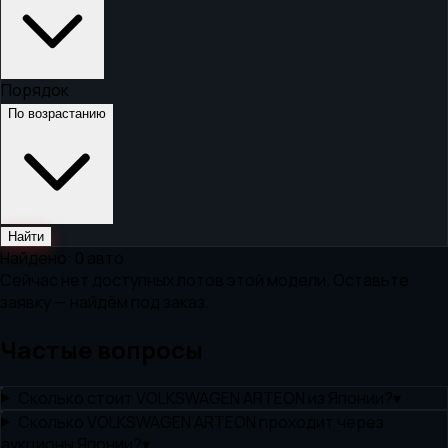
Порядок
По возрастанию
Найти
Найдено:
0
авто
Сейчас нет доступных лотов этой модели. Оставьте
заявку — найдём под заказ.
Частые вопросы
Сколько стоит VOLKSWAGEN ARTEON из Японии?
▾
Сколько VOLKSWAGEN ARTEON проходит через
аукционы Японии?
▾