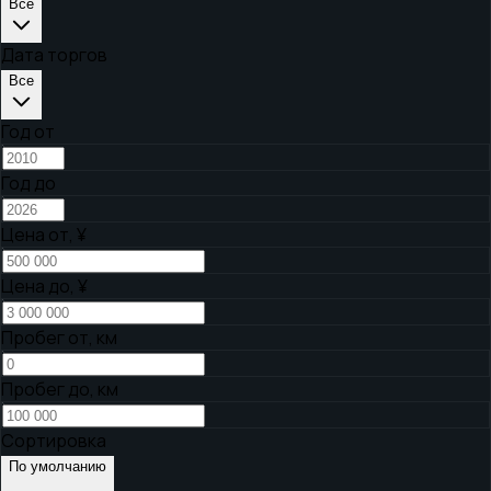
Все
Дата торгов
Все
Год от
Год до
Цена от,
¥
Цена до,
¥
Пробег от, км
Пробег до, км
Сортировка
По умолчанию