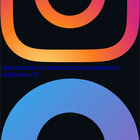
*
Meta признана экстремистской организацией на
территории РФ