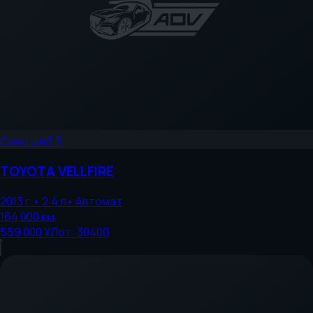
Санкции
3.5
TOYOTA
VELLFIRE
2013
г.
•
2.4
л
•
Автомат
164 000
км
559 000 ¥
Лот:
30400