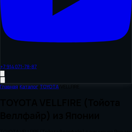
+7 914 071-78-87
Главная
/
Каталог
/
TOYOTA
/
VELLFIRE
TOYOTA VELLFIRE (Тойота
Веллфайр) из Японии
TOYOTA VELLFIRE (Тойота Веллфайр) с аукционов Японии