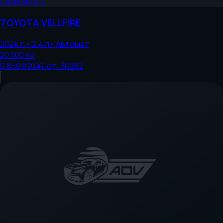
Санкции
4.5
TOYOTA
VELLFIRE
2024
г.
•
2.4
л
•
Автомат
20 000
км
6 850 000 ¥
Лот:
36282