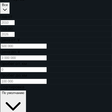
Все
Год от
Год до
Цена от,
¥
Цена до,
¥
Пробег от, км
Пробег до, км
Сортировка
По умолчанию