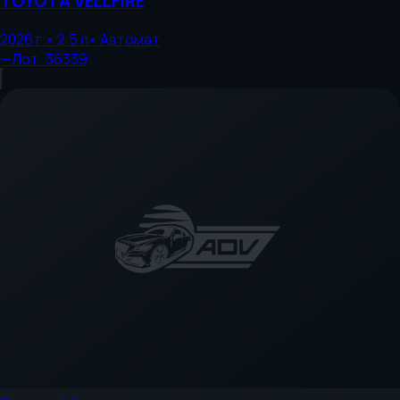
TOYOTA
VELLFIRE
2026
г.
•
2.5
л
•
Автомат
—
Лот:
36339