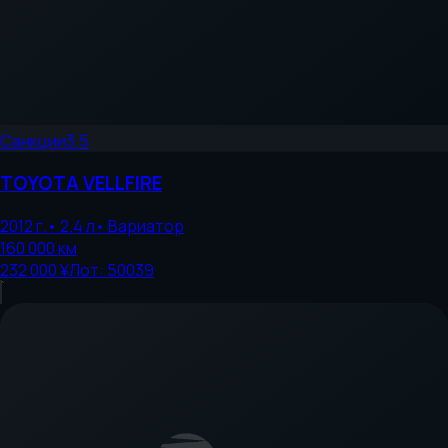
Санкции
3.5
TOYOTA
VELLFIRE
2012
г.
•
2.4
л
•
Вариатор
160 000
км
232 000 ¥
Лот:
50039