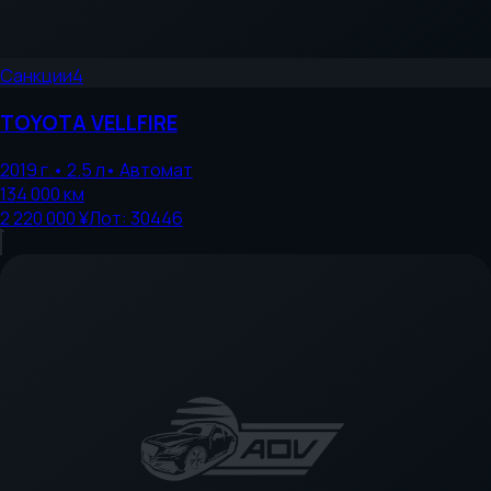
Санкции
4
TOYOTA
VELLFIRE
2019
г.
•
2.5
л
•
Автомат
134 000
км
2 220 000 ¥
Лот:
30446