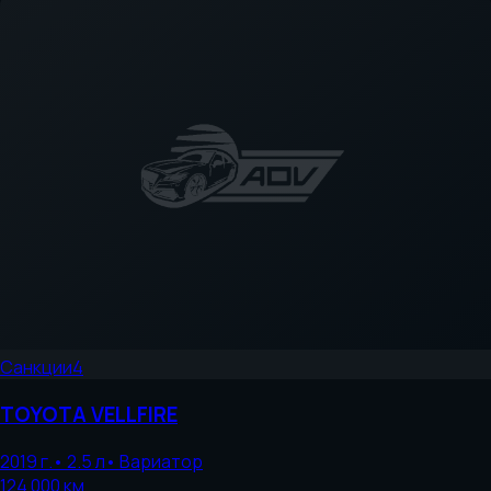
Санкции
4
TOYOTA
VELLFIRE
2019
г.
•
2.5
л
•
Вариатор
124 000
км