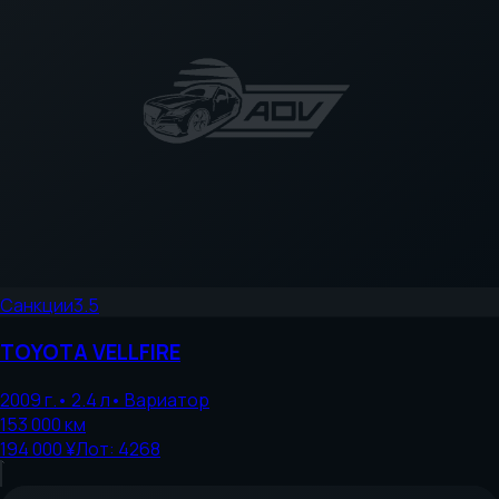
Санкции
3.5
TOYOTA
VELLFIRE
2009
г.
•
2.4
л
•
Вариатор
153 000
км
194 000 ¥
Лот:
4268