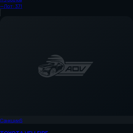
—
Лот:
371
Санкции
S