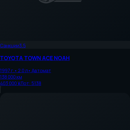
Санкции
3.5
TOYOTA
TOWN ACE NOAH
1997
г.
•
2.0
л
•
Автомат
138 000
км
403 000 ¥
Лот:
5138