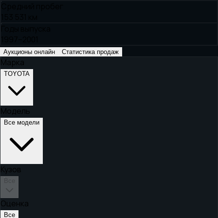
Средний пробег
153 531 км
Годы выпуска
1997–2001
Аукционы онлайн
Статистика продаж
Марка
TOYOTA
Модель
Все модели
Кузов
Все
Оценка
Все