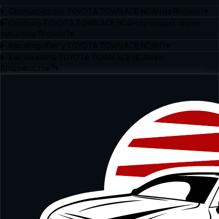
Сколько стоит TOYOTA TOWN ACE NOAH из Японии?
▾
Сколько TOYOTA TOWN ACE NOAH проходит через
аукционы Японии?
▾
Какой пробег у TOYOTA TOWN ACE NOAH?
▾
Как заказать TOYOTA TOWN ACE NOAH во
Владивосток?
▾