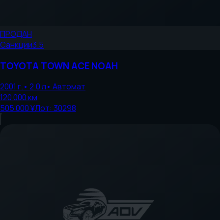
ПРОДАН
Санкции
3.5
TOYOTA
TOWN ACE NOAH
2001
г.
•
2.0
л
•
Автомат
120 000
км
505 000 ¥
Лот:
30298