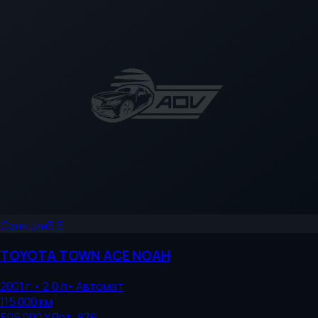
Санкции
3.5
TOYOTA
TOWN ACE NOAH
2001
г.
•
2.0
л
•
Автомат
115 000
км
505 000 ¥
Лот:
876