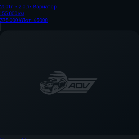
2001
г.
•
2.0
л
•
Вариатор
155 000
км
375 000 ¥
Лот:
43088