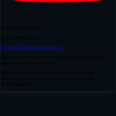
© 2026 autodealerdv.ru
ООО «СЕРВИС-СВ»
Политика конфиденциальности
Данный сайт не является публичной офертой и носит
информационный характер
* Meta Platforms Inc. признана экстремистской
организацией, её деятельность запрещена на
территории РФ