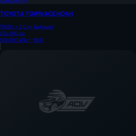
Санкции
3.5
TOYOTA
TOWN ACE NOAH
1999
г.
•
2.0
л
•
Автомат
254 000
км
560 000 ¥
Лот:
3097