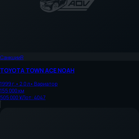
Санкции
R
TOYOTA
TOWN ACE NOAH
1999
г.
•
2.0
л
•
Вариатор
155 000
км
505 000 ¥
Лот:
4047