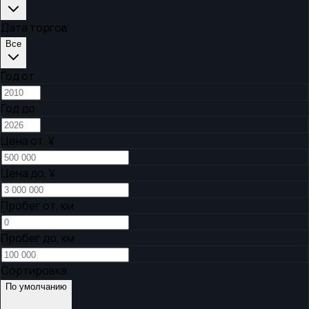
Дата торгов
Все
Год от
Год до
Цена от,
¥
Цена до,
¥
Пробег от, км
Пробег до, км
Сортировка
По умолчанию