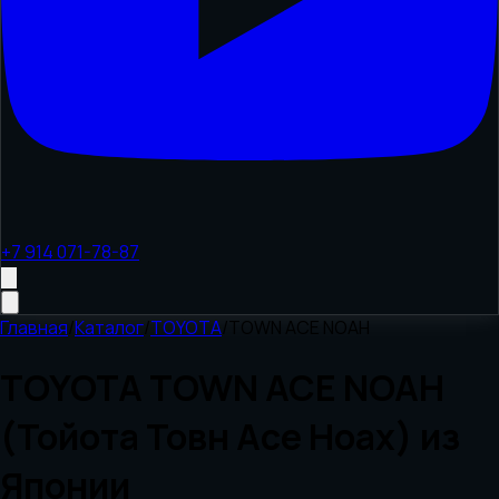
+7 914 071-78-87
Главная
/
Каталог
/
TOYOTA
/
TOWN ACE NOAH
TOYOTA TOWN ACE NOAH
(Тойота Товн Асе Ноах) из
Японии