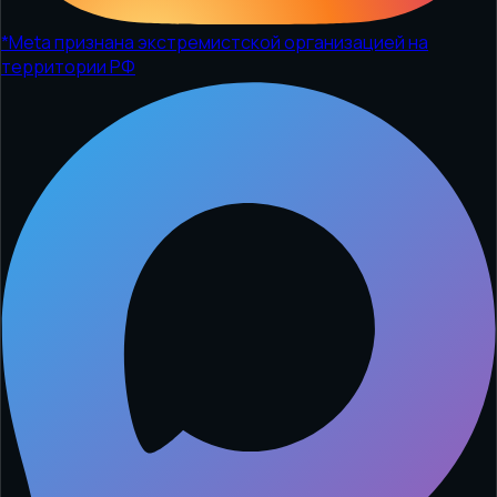
*
Meta признана экстремистской организацией на
территории РФ