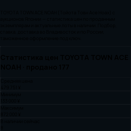
TOYOTA TOWN ACE NOAH (Тойота Товн Асе Ноах) с
аукционов Японии — статистика цен по проданным
экземплярам и актуальные лоты в наличии. Подбор,
ставка, доставка во Владивосток и по России,
таможенное оформление под ключ.
Статистика цен
TOYOTA
TOWN ACE
NOAH
· продано
177
Средняя цена
479 751 ¥
Минимум
133 000 ¥
Максимум
872 000 ¥
В наличии сейчас
8