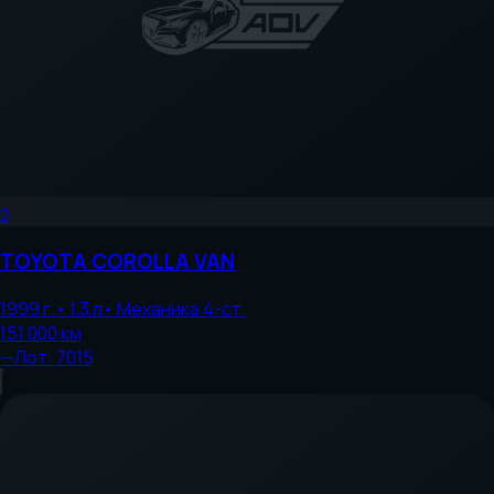
2
TOYOTA
COROLLA VAN
1999
г.
•
1.3
л
•
Механика 4-ст.
151 000
км
—
Лот:
7015