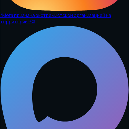
*
Meta признана экстремистской организацией на
территории РФ