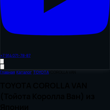
+7 914 071-78-87
Главная
/
Каталог
/
TOYOTA
/
COROLLA VAN
TOYOTA COROLLA VAN
(Тойота Королла Ван) из
Японии