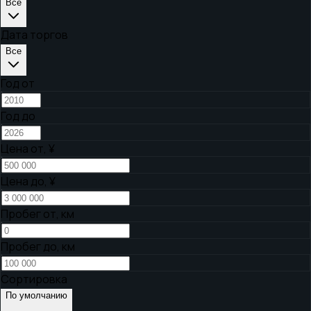
Все
Дата торгов
Все
Год от
Год до
Цена от,
¥
Цена до,
¥
Пробег от, км
Пробег до, км
Сортировка
По умолчанию