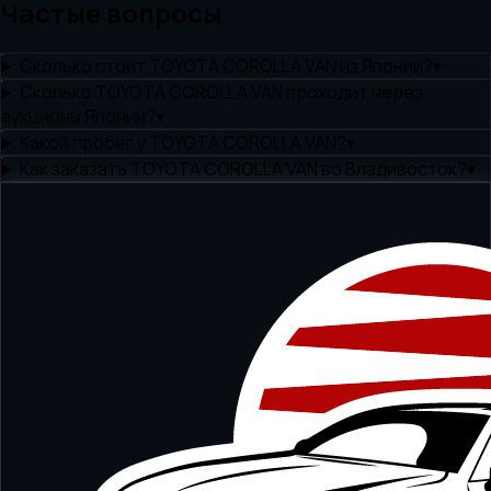
Частые вопросы
Сколько стоит TOYOTA COROLLA VAN из Японии?
▾
Сколько TOYOTA COROLLA VAN проходит через
аукционы Японии?
▾
Какой пробег у TOYOTA COROLLA VAN?
▾
Как заказать TOYOTA COROLLA VAN во Владивосток?
▾