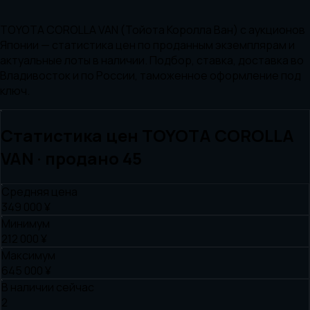
TOYOTA COROLLA VAN (Тойота Королла Ван) с аукционов
Японии — статистика цен по проданным экземплярам и
актуальные лоты в наличии. Подбор, ставка, доставка во
Владивосток и по России, таможенное оформление под
ключ.
Статистика цен
TOYOTA
COROLLA
VAN
· продано
45
Средняя цена
349 000 ¥
Минимум
212 000 ¥
Максимум
645 000 ¥
В наличии сейчас
2