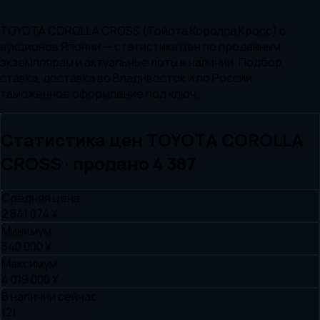
TOYOTA COROLLA CROSS (Тойота Королла Кросс) с
аукционов Японии — статистика цен по проданным
экземплярам и актуальные лоты в наличии. Подбор,
ставка, доставка во Владивосток и по России,
таможенное оформление под ключ.
Статистика цен
TOYOTA
COROLLA
CROSS
· продано
4 387
Средняя цена
2 841 074 ¥
Минимум
340 000 ¥
Максимум
4 019 000 ¥
В наличии сейчас
121