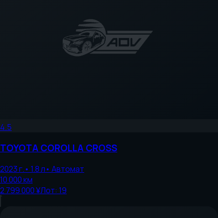
4.5
TOYOTA
COROLLA CROSS
2023
г.
•
1.8
л
•
Автомат
10 000
км
2 799 000 ¥
Лот:
19