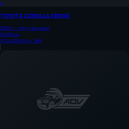
4
TOYOTA
COROLLA CROSS
2023
г.
•
1.8
л
•
Автомат
10 000
км
3 124 000 ¥
Лот:
289