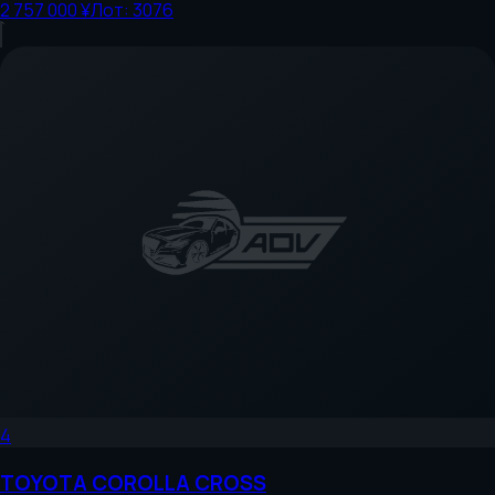
2 757 000 ¥
Лот:
3076
4
TOYOTA
COROLLA CROSS