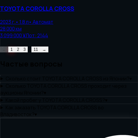
TOYOTA
COROLLA CROSS
2023
г.
•
1.8
л
•
Автомат
28 000
км
3 099 000 ¥
Лот:
2144
...
←
1
2
3
11
→
Частые вопросы
Сколько стоит TOYOTA COROLLA CROSS из Японии?
▾
Сколько TOYOTA COROLLA CROSS проходит через
аукционы Японии?
▾
Какой пробег у TOYOTA COROLLA CROSS?
▾
Как заказать TOYOTA COROLLA CROSS во
Владивосток?
▾