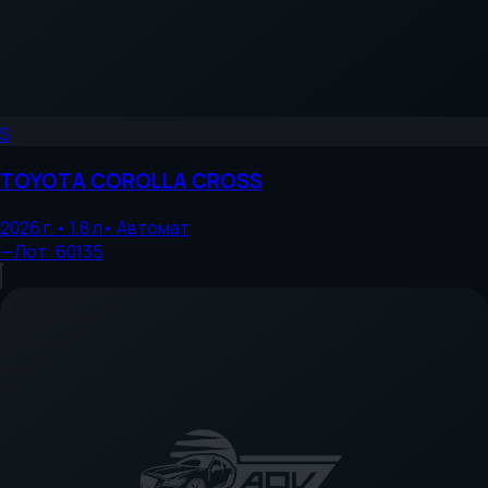
S
TOYOTA
COROLLA CROSS
2026
г.
•
1.8
л
•
Автомат
—
Лот:
60135