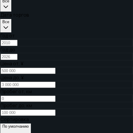
Все
Дата торгов
Все
Год от
Год до
Цена от,
¥
Цена до,
¥
Пробег от, км
Пробег до, км
Сортировка
По умолчанию