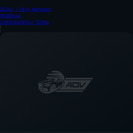
2024
г.
•
1.8
л
•
Автомат
30 000
км
2 663 000 ¥
Лот:
12294