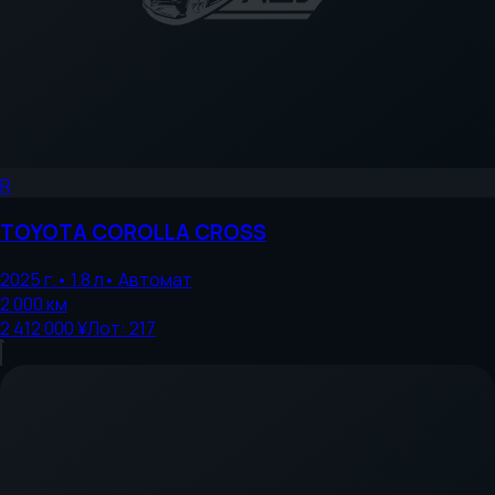
R
TOYOTA
COROLLA CROSS
2025
г.
•
1.8
л
•
Автомат
2 000
км
2 412 000 ¥
Лот:
217