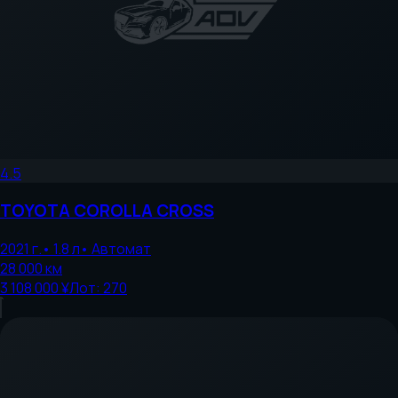
4.5
TOYOTA
COROLLA CROSS
2021
г.
•
1.8
л
•
Автомат
28 000
км
3 108 000 ¥
Лот:
270