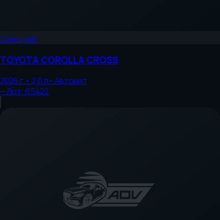
Санкции
S
TOYOTA
COROLLA CROSS
2026
г.
•
2.0
л
•
Автомат
—
Лот:
65422