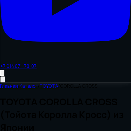
+7 914 071-78-87
Главная
/
Каталог
/
TOYOTA
/
COROLLA CROSS
TOYOTA COROLLA CROSS
(Тойота Королла Кросс) из
Японии