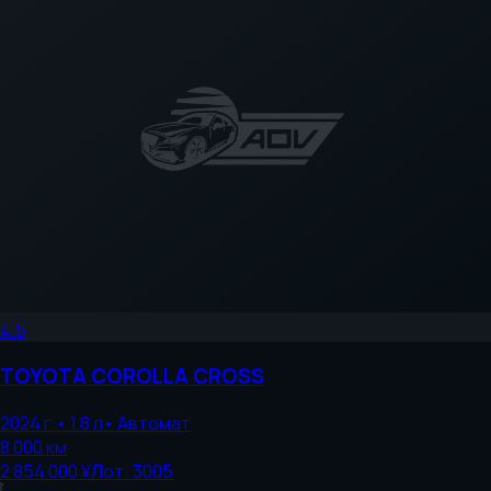
4.5
TOYOTA
COROLLA CROSS
2024
г.
•
1.8
л
•
Автомат
8 000
км
2 854 000 ¥
Лот:
3005