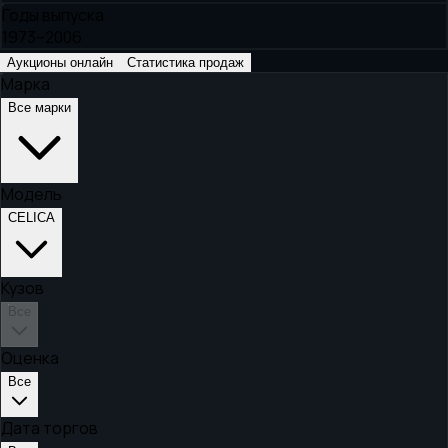
Годы выпуска
1973–2006
Аукционы онлайн
Статистика продаж
Марка
Все марки
Модель
CELICA
Кузов
Все
Оценка
Все
Дата торгов