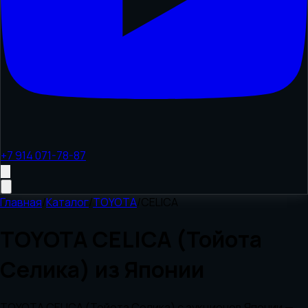
+7 914 071-78-87
Главная
/
Каталог
/
TOYOTA
/
CELICA
TOYOTA CELICA (Тойота
Селика) из Японии
TOYOTA CELICA (Тойота Селика) с аукционов Японии —