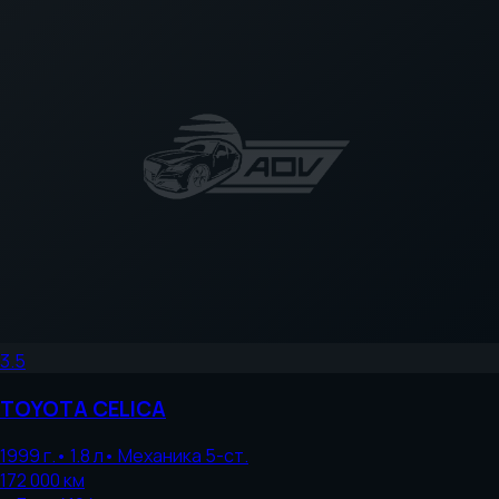
3.5
TOYOTA
CELICA
1999
г.
•
1.8
л
•
Механика 5-ст.
172 000
км