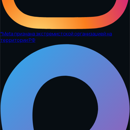
*
Meta признана экстремистской организацией на
территории РФ