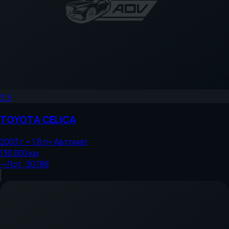
3.5
TOYOTA
CELICA
2003
г.
•
1.8
л
•
Автомат
130 000
км
—
Лот:
30788