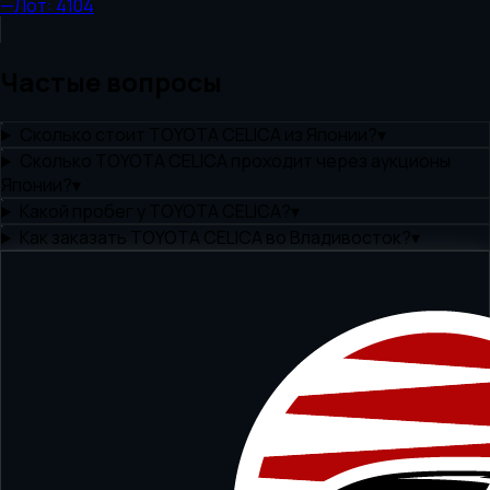
—
Лот:
4104
Частые вопросы
Сколько стоит TOYOTA CELICA из Японии?
▾
Сколько TOYOTA CELICA проходит через аукционы
Японии?
▾
Какой пробег у TOYOTA CELICA?
▾
Как заказать TOYOTA CELICA во Владивосток?
▾