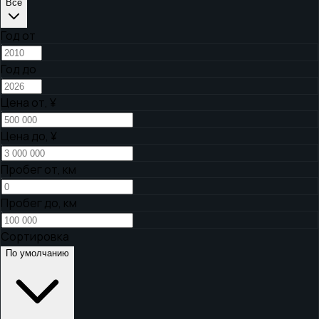
Все
Год от
Год до
Цена от,
¥
Цена до,
¥
Пробег от, км
Пробег до, км
Сортировка
По умолчанию