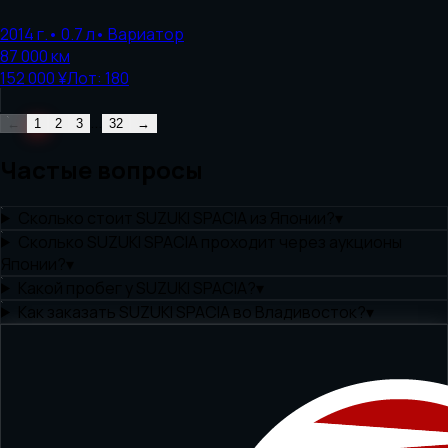
2014
г.
•
0.7
л
•
Вариатор
87 000
км
152 000 ¥
Лот:
180
...
←
1
2
3
32
→
Частые вопросы
Сколько стоит SUZUKI SPACIA из Японии?
▾
Сколько SUZUKI SPACIA проходит через аукционы
Японии?
▾
Какой пробег у SUZUKI SPACIA?
▾
Как заказать SUZUKI SPACIA во Владивосток?
▾