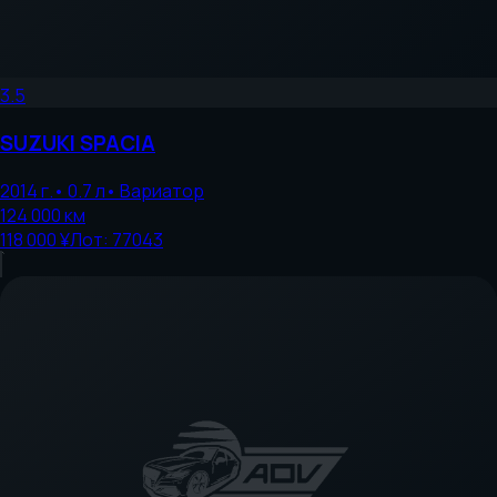
3.5
SUZUKI
SPACIA
2014
г.
•
0.7
л
•
Вариатор
124 000
км
118 000 ¥
Лот:
77043