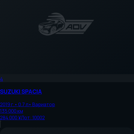
4
SUZUKI
SPACIA
2019
г.
•
0.7
л
•
Вариатор
135 000
км
284 000 ¥
Лот:
10002