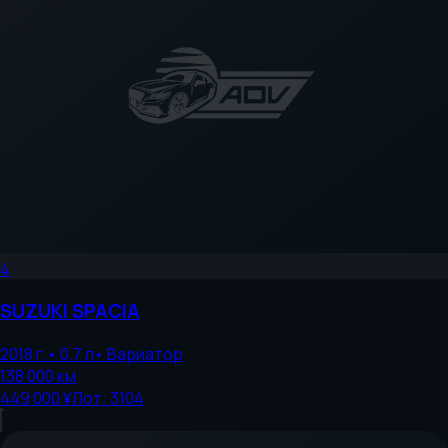
4
SUZUKI
SPACIA
2018
г.
•
0.7
л
•
Вариатор
138 000
км
449 000 ¥
Лот:
3104