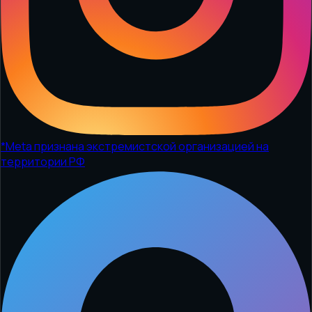
*
Meta признана экстремистской организацией на
территории РФ