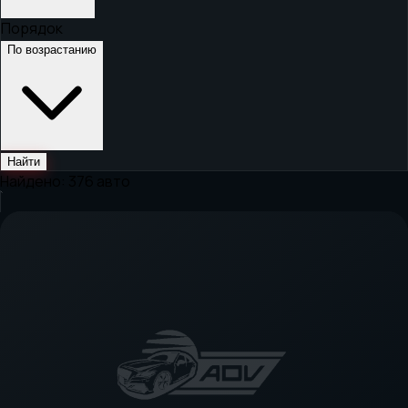
Порядок
По возрастанию
Найти
Найдено:
376
авто