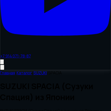
+7 914 071-78-87
Главная
/
Каталог
/
SUZUKI
/
SPACIA
SUZUKI SPACIA (Сузуки
Спация) из Японии
SUZUKI SPACIA (Сузуки Спация) с аукционов Японии —