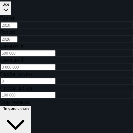
Все
Год от
Год до
Цена от,
¥
Цена до,
¥
Пробег от, км
Пробег до, км
Сортировка
По умолчанию