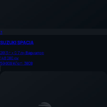
3
SUZUKI
SPACIA
2013
г.
•
0.7
л
•
Вариатор
148 000
км
59 000 ¥
Лот:
3808