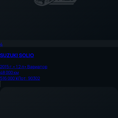
4
SUZUKI
SOLIO
2015
г.
•
1.2
л
•
Вариатор
48 000
км
516 000 ¥
Лот:
90302