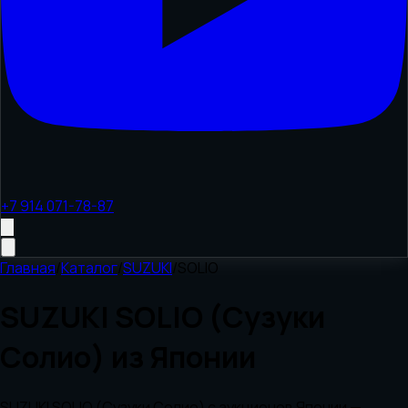
+7 914 071-78-87
Главная
/
Каталог
/
SUZUKI
/
SOLIO
SUZUKI SOLIO (Сузуки
Солио) из Японии
SUZUKI SOLIO (Сузуки Солио) с аукционов Японии —