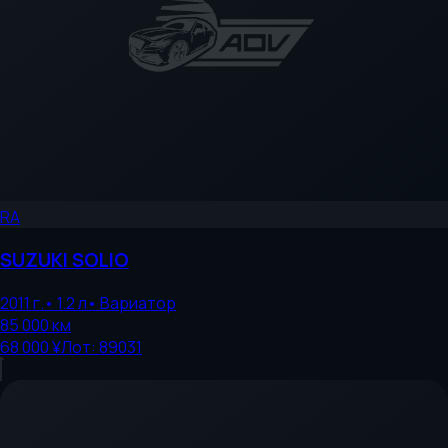
RA
SUZUKI
SOLIO
2011
г.
•
1.2
л
•
Вариатор
85 000
км
68 000 ¥
Лот:
89031