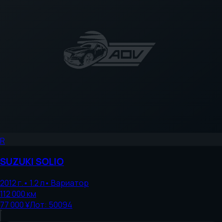
R
SUZUKI
SOLIO
2012
г.
•
1.2
л
•
Вариатор
112 000
км
77 000 ¥
Лот:
50094