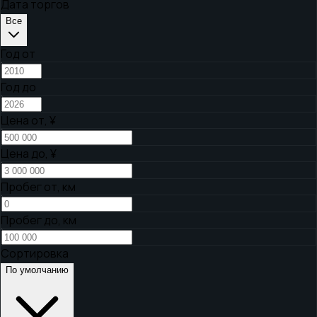
Дата торгов
Все
Год от
Год до
Цена от,
¥
Цена до,
¥
Пробег от, км
Пробег до, км
Сортировка
По умолчанию