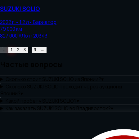
SUZUKI
SOLIO
2022
г.
•
1.2
л
•
Вариатор
79 000
км
827 000 ¥
Лот:
20343
...
←
1
2
3
9
→
Частые вопросы
Сколько стоит SUZUKI SOLIO из Японии?
▾
Сколько SUZUKI SOLIO проходит через аукционы
Японии?
▾
Какой пробег у SUZUKI SOLIO?
▾
Как заказать SUZUKI SOLIO во Владивосток?
▾