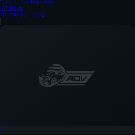
2021
г.
•
1.2
л
•
Вариатор
167 000
км
404 000 ¥
Лот:
30527
4