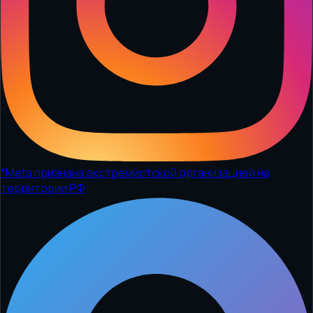
*
Meta признана экстремистской организацией на
территории РФ