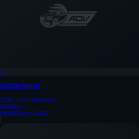
4
SUZUKI
SOLIO
2019
г.
•
1.2
л
•
Вариатор
49 000
км
896 000 ¥
Лот:
36322