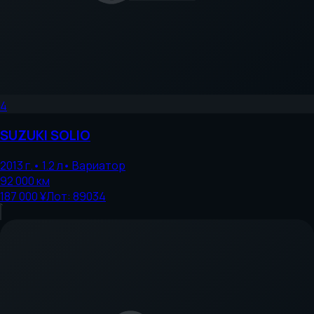
4
SUZUKI
SOLIO
2013
г.
•
1.2
л
•
Вариатор
92 000
км
187 000 ¥
Лот:
89034