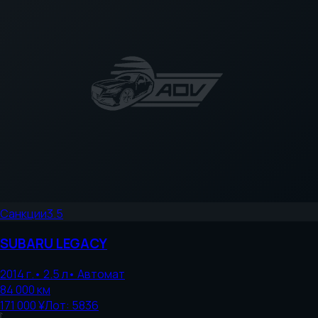
Санкции
3.5
SUBARU
LEGACY
2014
г.
•
2.5
л
•
Автомат
84 000
км
171 000 ¥
Лот:
5836