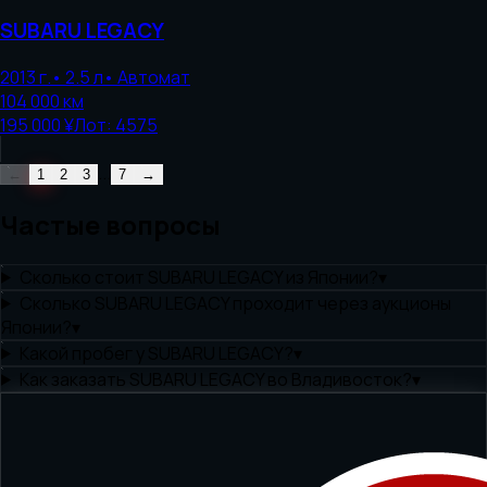
SUBARU
LEGACY
2013
г.
•
2.5
л
•
Автомат
104 000
км
195 000 ¥
Лот:
4575
...
←
1
2
3
7
→
Частые вопросы
Сколько стоит SUBARU LEGACY из Японии?
▾
Сколько SUBARU LEGACY проходит через аукционы
Японии?
▾
Какой пробег у SUBARU LEGACY?
▾
Как заказать SUBARU LEGACY во Владивосток?
▾