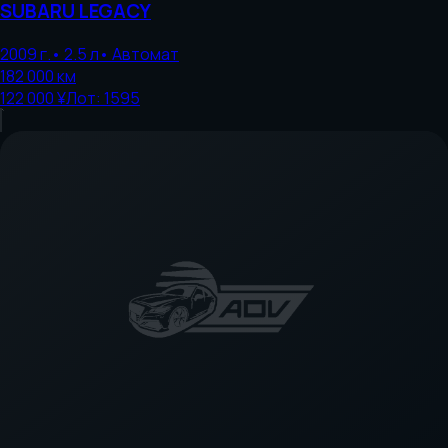
SUBARU
LEGACY
2009
г.
•
2.5
л
•
Автомат
182 000
км
122 000 ¥
Лот:
1595