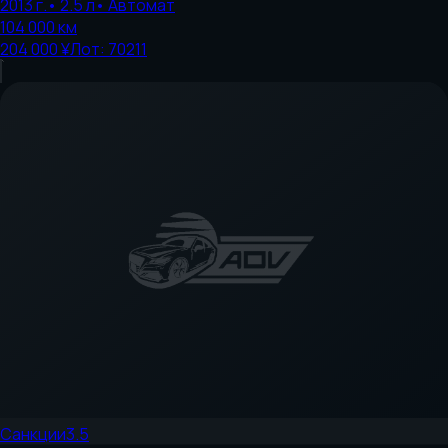
2013
г.
•
2.5
л
•
Автомат
104 000
км
204 000 ¥
Лот:
70211
Санкции
3.5