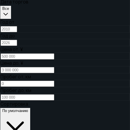
Дата торгов
Все
Год от
Год до
Цена от,
¥
Цена до,
¥
Пробег от, км
Пробег до, км
Сортировка
По умолчанию