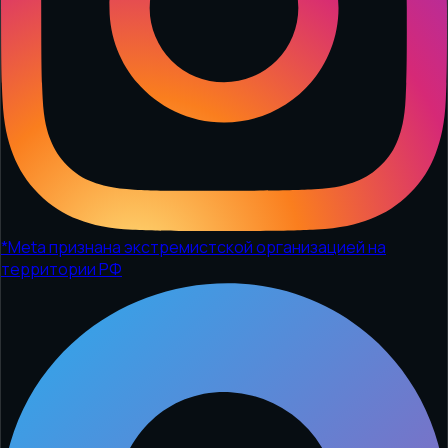
*
Meta признана экстремистской организацией на
территории РФ