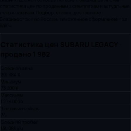
статистика цен по проданным экземплярам и актуальные
лоты в наличии. Подбор, ставка, доставка во
Владивосток и по России, таможенное оформление под
ключ.
Статистика цен
SUBARU
LEGACY
·
продано
1 982
Средняя цена
201 384 ¥
Минимум
73 000 ¥
Максимум
1 279 000 ¥
В наличии сейчас
74
Средний пробег
130 088 км