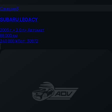
Санкции
3
SUBARU
LEGACY
2005
г.
•
2.0
л
•
Автомат
88 000
км
240 000 ¥
Лот:
30872