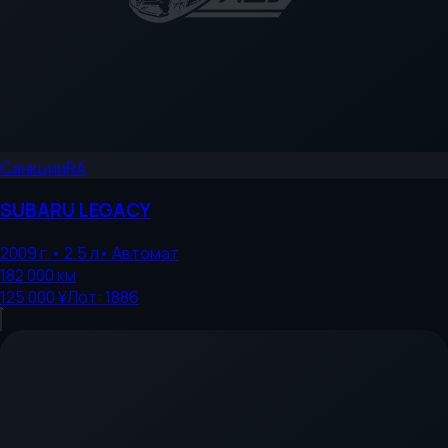
Санкции
RA
SUBARU
LEGACY
2009
г.
•
2.5
л
•
Автомат
182 000
км
125 000 ¥
Лот:
1886