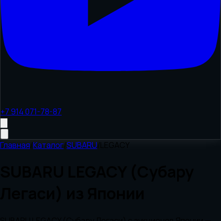
+7 914 071-78-87
Главная
/
Каталог
/
SUBARU
/
LEGACY
SUBARU LEGACY (Субару
Легаси) из Японии
SUBARU LEGACY (Субару Легаси) с аукционов Японии —