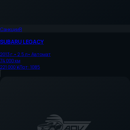
Санкции
R
SUBARU
LEGACY
2013
г.
•
2.5
л
•
Автомат
74 000
км
221 000 ¥
Лот:
1085