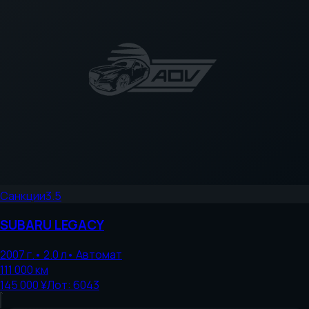
Санкции
3.5
SUBARU
LEGACY
2007
г.
•
2.0
л
•
Автомат
111 000
км
145 000 ¥
Лот:
6043