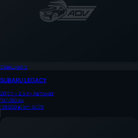
Санкции
3.5
SUBARU
LEGACY
2010
г.
•
2.5
л
•
Автомат
197 000
км
138 000 ¥
Лот:
6076