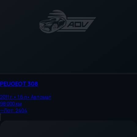
PEUGEOT
308
2011
г.
•
1.6
л
•
Автомат
98 000
км
—
Лот:
2404