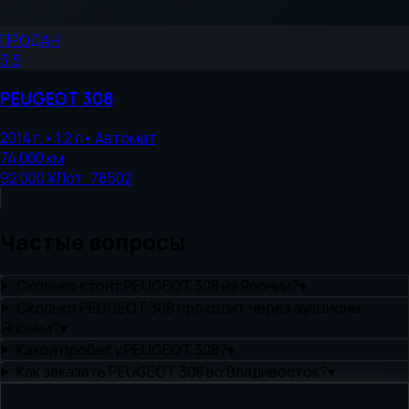
ПРОДАН
3.5
PEUGEOT
308
2014
г.
•
1.2
л
•
Автомат
74 000
км
92 000 ¥
Лот:
78502
Частые вопросы
Сколько стоит PEUGEOT 308 из Японии?
▾
Сколько PEUGEOT 308 проходит через аукционы
Японии?
▾
Какой пробег у PEUGEOT 308?
▾
Как заказать PEUGEOT 308 во Владивосток?
▾