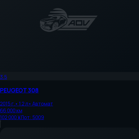
3.5
PEUGEOT
308
2015
г.
•
1.2
л
•
Автомат
66 000
км
102 000 ¥
Лот:
5009