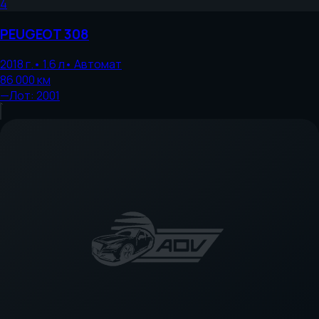
4
PEUGEOT
308
2018
г.
•
1.6
л
•
Автомат
86 000
км
—
Лот:
2001