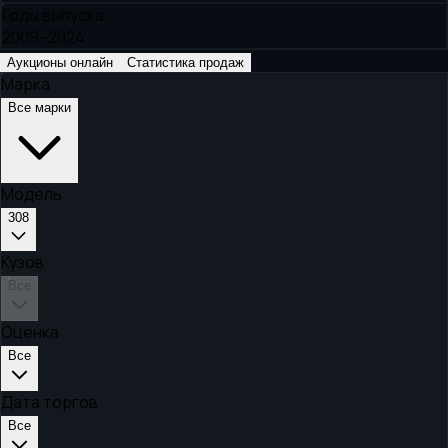
Годы выпуска
2009–2024
Аукционы онлайн
Статистика продаж
Марка
Все марки
Модель
308
Кузов
Все
Оценка
Все
Дата торгов
Все