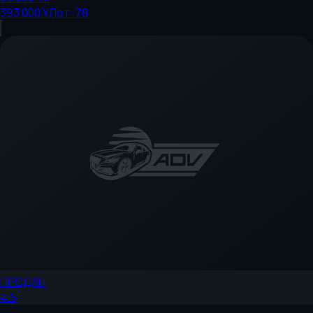
393 000 ¥
Лот:
78
ПРОДАН
4.5