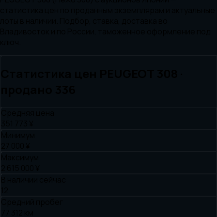
статистика цен по проданным экземплярам и актуальные
лоты в наличии. Подбор, ставка, доставка во
Владивосток и по России, таможенное оформление под
ключ.
Статистика цен
PEUGEOT
308
·
продано
336
Средняя цена
351 773 ¥
Минимум
27 000 ¥
Максимум
2 615 000 ¥
В наличии сейчас
12
Средний пробег
77 312 км