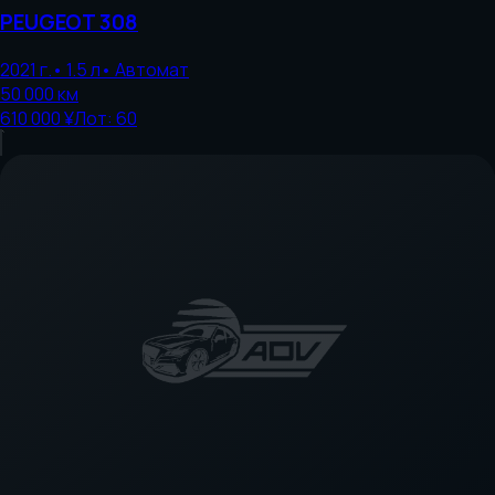
PEUGEOT
308
2021
г.
•
1.5
л
•
Автомат
50 000
км
610 000 ¥
Лот:
60