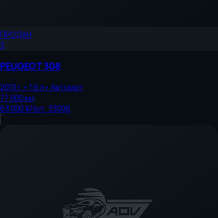
ПРОДАН
3
PEUGEOT
308
2013
г.
•
1.6
л
•
Автомат
77 000
км
63 000 ¥
Лот:
33006