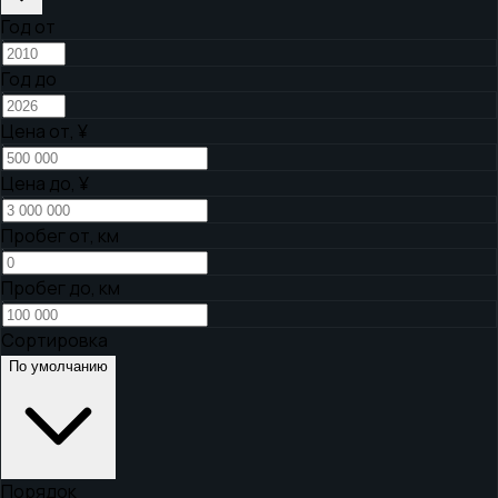
Год от
Год до
Цена от,
¥
Цена до,
¥
Пробег от, км
Пробег до, км
Сортировка
По умолчанию
Порядок