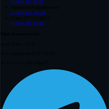
+7 (914) 071-78-87
Таможенное оформление
+7 (914) 675-93-29
Отдел ЭПТС и СБКТС
+7 (914) 731-54-58
Офис Владивосток
пн-пт 10:00 — 19:00
сб-вс дежурный 10:00 — 15:00
ул. Толстого, 30В (офис 1)