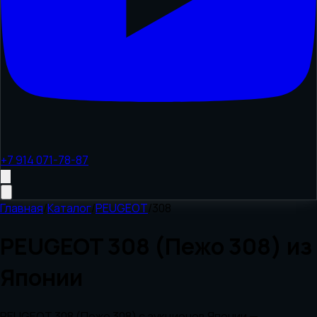
+7 914 071-78-87
Главная
/
Каталог
/
PEUGEOT
/
308
PEUGEOT 308 (Пежо 308) из
Японии
PEUGEOT 308 (Пежо 308) с аукционов Японии —