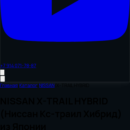
+7 914 071-78-87
Главная
/
Каталог
/
NISSAN
/
X-TRAIL HYBRID
NISSAN X-TRAIL HYBRID
(Ниссан Кс-траил Хибрид)
из Японии