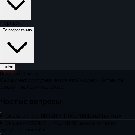
Порядок
По возрастанию
Найти
Найдено:
0
авто
Сейчас нет доступных лотов этой модели. Оставьте
заявку — найдём под заказ.
Частые вопросы
Сколько стоит NISSAN X-TRAIL HYBRID из Японии?
▾
Сколько NISSAN X-TRAIL HYBRID проходит через
аукционы Японии?
▾