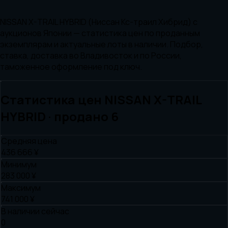
NISSAN X-TRAIL HYBRID (Ниссан Кс-траил Хибрид) с
аукционов Японии — статистика цен по проданным
экземплярам и актуальные лоты в наличии. Подбор,
ставка, доставка во Владивосток и по России,
таможенное оформление под ключ.
Статистика цен
NISSAN
X-TRAIL
HYBRID
· продано
6
Средняя цена
436 666 ¥
Минимум
283 000 ¥
Максимум
741 000 ¥
В наличии сейчас
0