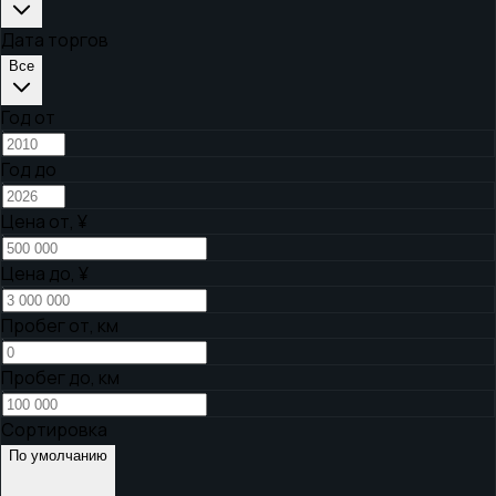
Дата торгов
Все
Год от
Год до
Цена от,
¥
Цена до,
¥
Пробег от, км
Пробег до, км
Сортировка
По умолчанию