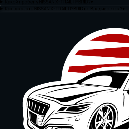
Какой пробег у NISSAN X-TRAIL HYBRID?
▾
Как заказать NISSAN X-TRAIL HYBRID во Владивосток?
▾