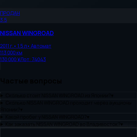
ПРОДАН
3.5
NISSAN
WINGROAD
2011
г.
•
1.5
л
•
Автомат
113 000
км
130 000 ¥
Лот:
74043
Частые вопросы
Сколько стоит NISSAN WINGROAD из Японии?
▾
Сколько NISSAN WINGROAD проходит через аукционы
Японии?
▾
Какой пробег у NISSAN WINGROAD?
▾
Как заказать NISSAN WINGROAD во Владивосток?
▾