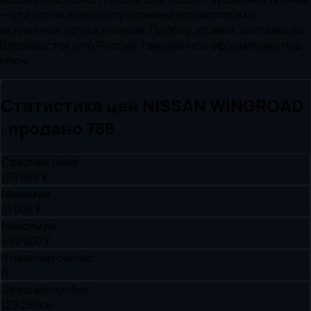
— статистика цен по проданным экземплярам и
актуальные лоты в наличии. Подбор, ставка, доставка во
Владивосток и по России, таможенное оформление под
ключ.
Статистика цен
NISSAN
WINGROAD
· продано
788
Средняя цена
130 805 ¥
Минимум
31 000 ¥
Максимум
482 000 ¥
В наличии сейчас
6
Средний пробег
129 281 км