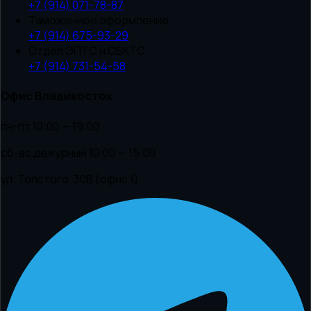
+7 (914) 071-78-87
Таможенное оформление
+7 (914) 675-93-29
Отдел ЭПТС и СБКТС
+7 (914) 731-54-58
Офис Владивосток
пн-пт 10:00 — 19:00
сб-вс дежурный 10:00 — 15:00
ул. Толстого, 30В (офис 1)