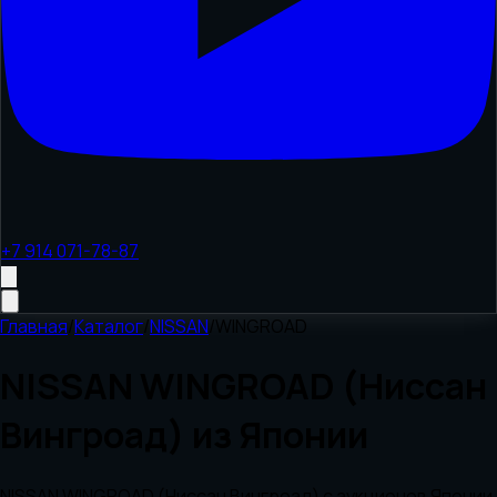
+7 914 071-78-87
Главная
/
Каталог
/
NISSAN
/
WINGROAD
NISSAN WINGROAD (Ниссан
Вингроад) из Японии
NISSAN WINGROAD (Ниссан Вингроад) с аукционов Японии