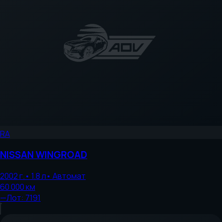
RA
NISSAN
WINGROAD
2002
г.
•
1.8
л
•
Автомат
60 000
км
—
Лот:
7191