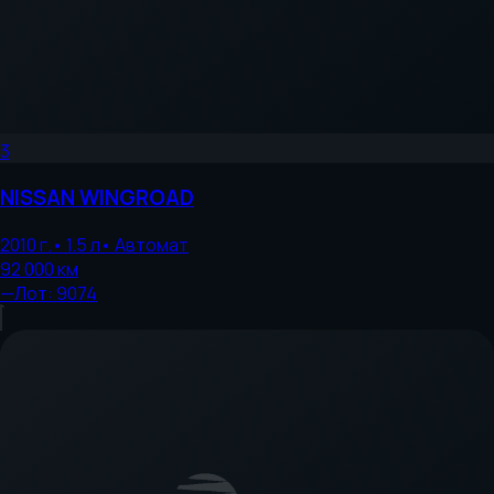
3
NISSAN
WINGROAD
2010
г.
•
1.5
л
•
Автомат
92 000
км
—
Лот:
9074