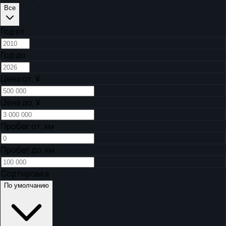
Все
Год от
Год до
Цена от,
¥
Цена до,
¥
Пробег от, км
Пробег до, км
Сортировка
По умолчанию