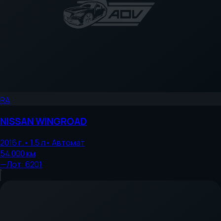
RA
NISSAN
WINGROAD
2016
г.
•
1.5
л
•
Автомат
54 000
км
—
Лот:
6201