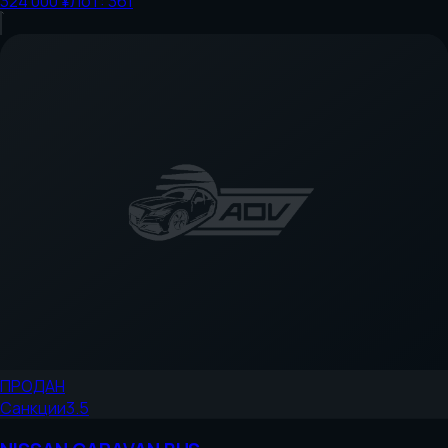
324 000 ¥
Лот:
361
ПРОДАН
Санкции
3.5