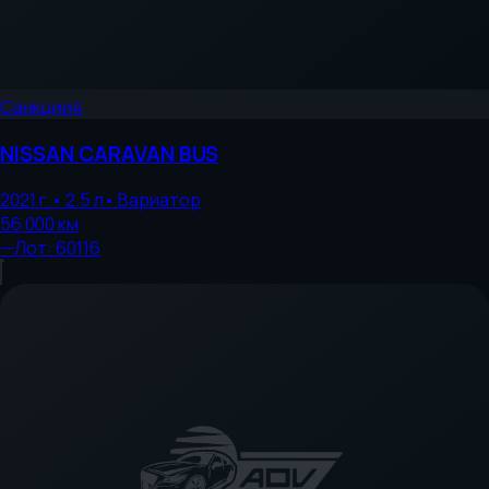
Санкции
4
NISSAN
CARAVAN BUS
2021
г.
•
2.5
л
•
Вариатор
56 000
км
—
Лот:
60116