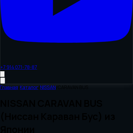
+7 914 071-78-87
Главная
/
Каталог
/
NISSAN
/
CARAVAN BUS
NISSAN CARAVAN BUS
(Ниссан Караван Бус) из
Японии