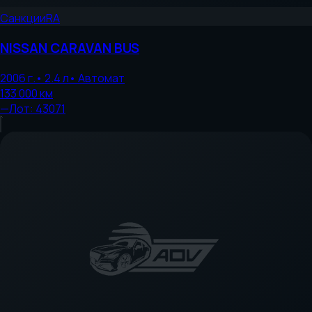
Санкции
RA
NISSAN
CARAVAN BUS
2006
г.
•
2.4
л
•
Автомат
133 000
км
—
Лот:
43071