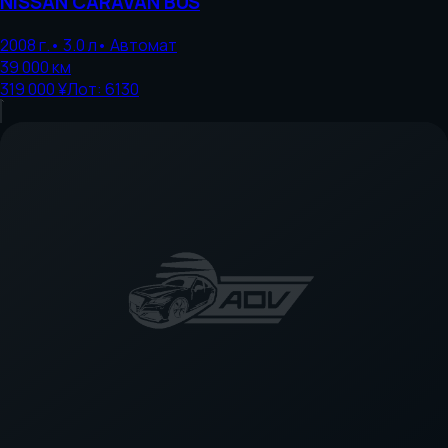
NISSAN
CARAVAN BUS
2008
г.
•
3.0
л
•
Автомат
39 000
км
319 000 ¥
Лот:
6130