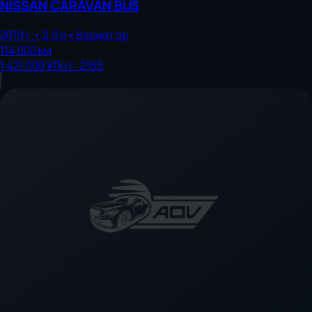
NISSAN
CARAVAN BUS
2019
г.
•
2.5
л
•
Вариатор
114 000
км
1 421 000 ¥
Лот:
2165