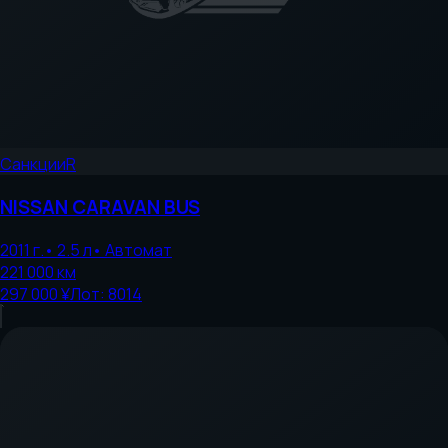
Санкции
R
NISSAN
CARAVAN BUS
2011
г.
•
2.5
л
•
Автомат
221 000
км
297 000 ¥
Лот:
8014