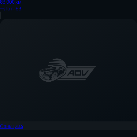
83 000
км
—
Лот:
63
Санкции
4