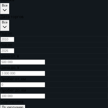
Все
Дата торгов
Все
Год от
Год до
Цена от,
¥
Цена до,
¥
Пробег от, км
Пробег до, км
Сортировка
По умолчанию