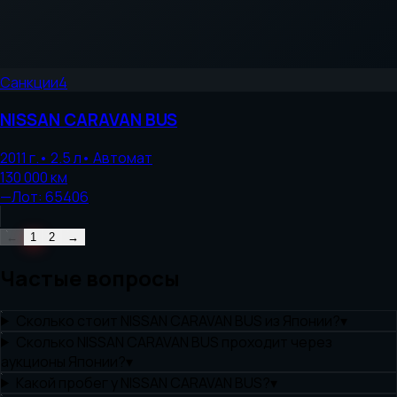
Санкции
4
NISSAN
CARAVAN BUS
2011
г.
•
2.5
л
•
Автомат
130 000
км
—
Лот:
65406
←
1
2
→
Частые вопросы
Сколько стоит NISSAN CARAVAN BUS из Японии?
▾
Сколько NISSAN CARAVAN BUS проходит через
аукционы Японии?
▾
Какой пробег у NISSAN CARAVAN BUS?
▾