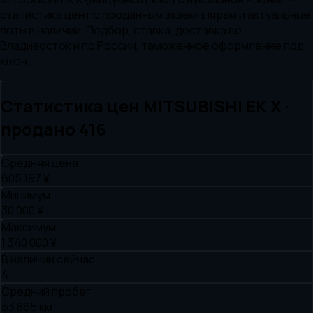
статистика цен по проданным экземплярам и актуальные
лоты в наличии. Подбор, ставка, доставка во
Владивосток и по России, таможенное оформление под
ключ.
Статистика цен
MITSUBISHI
EK X
·
продано
416
Средняя цена
605 197 ¥
Минимум
30 000 ¥
Максимум
1 340 000 ¥
В наличии сейчас
4
Средний пробег
53 865 км