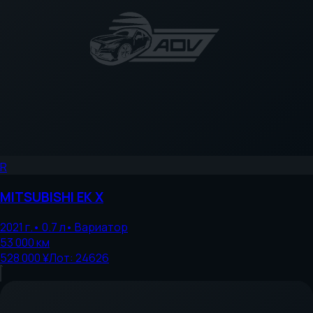
R
MITSUBISHI
EK X
2021
г.
•
0.7
л
•
Вариатор
53 000
км
528 000 ¥
Лот:
24626