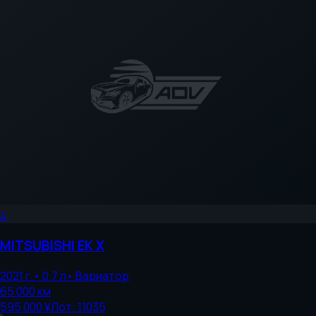
4
MITSUBISHI
EK X
2021
г.
•
0.7
л
•
Вариатор
65 000
км
595 000 ¥
Лот:
11035