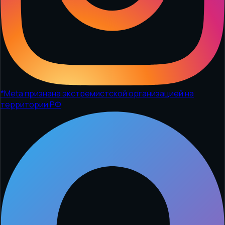
*
Meta признана экстремистской организацией на
территории РФ