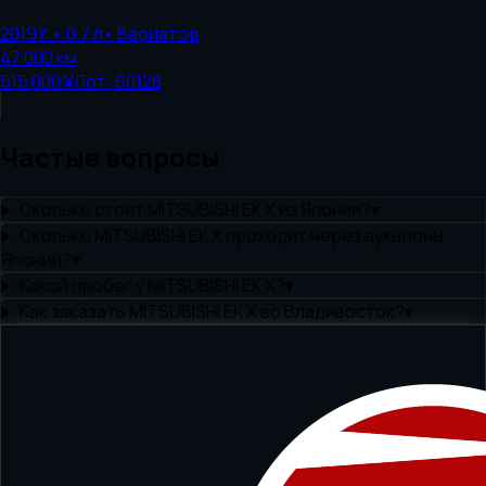
2019
г.
•
0.7
л
•
Вариатор
47 000
км
515 000 ¥
Лот:
60128
Частые вопросы
Сколько стоит MITSUBISHI EK X из Японии?
▾
Сколько MITSUBISHI EK X проходит через аукционы
Японии?
▾
Какой пробег у MITSUBISHI EK X?
▾
Как заказать MITSUBISHI EK X во Владивосток?
▾