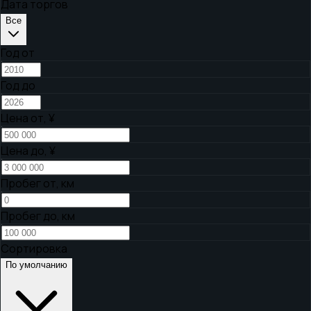
Дата торгов
Все
Год от
Год до
Цена от,
¥
Цена до,
¥
Пробег от, км
Пробег до, км
Сортировка
По умолчанию