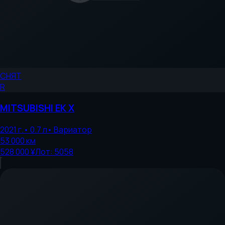
СНЯТ
R
MITSUBISHI
EK X
2021
г.
•
0.7
л
•
Вариатор
53 000
км
528 000 ¥
Лот:
5058