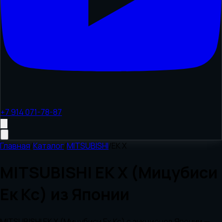
+7 914 071-78-87
Главная
/
Каталог
/
MITSUBISHI
/
EK X
MITSUBISHI EK X (Мицубиси
Ек Кс) из Японии
MITSUBISHI EK X (Мицубиси Ек Кс) с аукционов Японии —