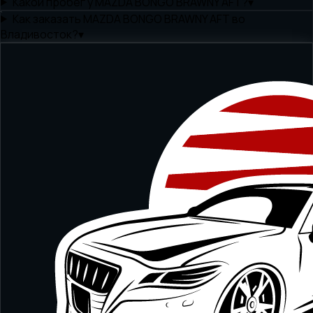
Какой пробег у MAZDA BONGO BRAWNY AFT?
▾
Как заказать MAZDA BONGO BRAWNY AFT во
Владивосток?
▾