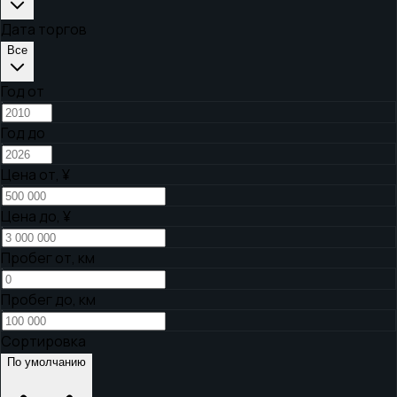
Дата торгов
Все
Год от
Год до
Цена от,
¥
Цена до,
¥
Пробег от, км
Пробег до, км
Сортировка
По умолчанию