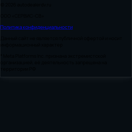
© 2026 autodealerdv.ru
ООО «СЕРВИС-СВ»
Политика конфиденциальности
Данный сайт не является публичной офертой и носит
информационный характер
* Meta Platforms Inc. признана экстремистской
организацией, её деятельность запрещена на
территории РФ