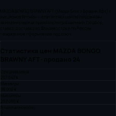
MAZDA BONGO BRAWNY AFT (Мазда Бонго Бравни Афт) с
аукционов Японии — статистика цен по проданным
экземплярам и актуальные лоты в наличии. Подбор,
ставка, доставка во Владивосток и по России,
таможенное оформление под ключ.
Статистика цен
MAZDA
BONGO
BRAWNY AFT
· продано
24
Средняя цена
207 541 ¥
Минимум
98 000 ¥
Максимум
257 000 ¥
В наличии сейчас
0