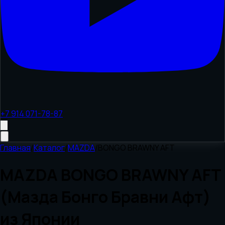
+7 914 071-78-87
Главная
/
Каталог
/
MAZDA
/
BONGO BRAWNY AFT
MAZDA BONGO BRAWNY AFT
(Мазда Бонго Бравни Афт)
из Японии