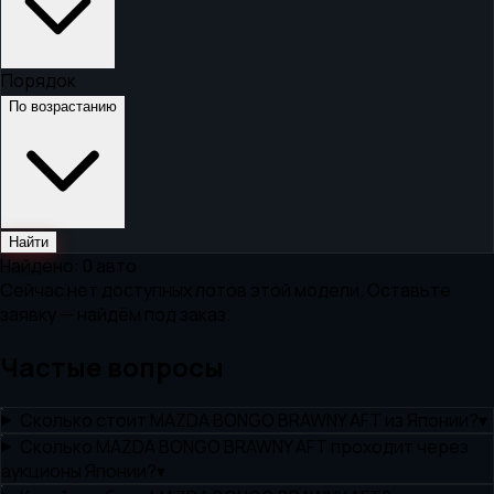
Порядок
По возрастанию
Найти
Найдено:
0
авто
Сейчас нет доступных лотов этой модели. Оставьте
заявку — найдём под заказ.
Частые вопросы
Сколько стоит MAZDA BONGO BRAWNY AFT из Японии?
▾
Сколько MAZDA BONGO BRAWNY AFT проходит через
аукционы Японии?
▾