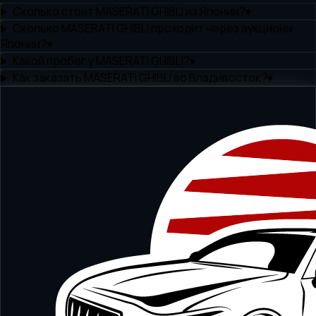
Сколько стоит MASERATI GHIBLI из Японии?
▾
Сколько MASERATI GHIBLI проходит через аукционы
Японии?
▾
Какой пробег у MASERATI GHIBLI?
▾
Как заказать MASERATI GHIBLI во Владивосток?
▾