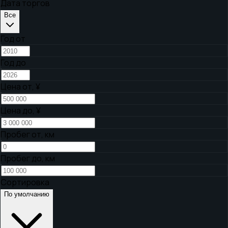
Дата торгов
Все
Год от
Год до
Цена от,
¥
Цена до,
¥
Пробег от, км
Пробег до, км
Сортировка
По умолчанию