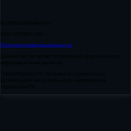
© 2026 autodealerdv.ru
ООО «СЕРВИС-СВ»
Политика конфиденциальности
Данный сайт не является публичной офертой и носит
информационный характер
* Meta Platforms Inc. признана экстремистской
организацией, её деятельность запрещена на
территории РФ