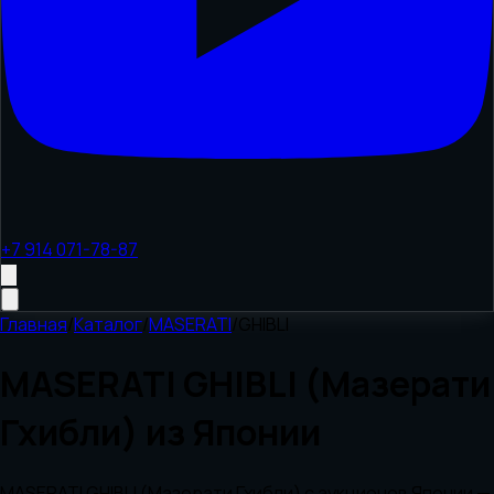
+7 914 071-78-87
Главная
/
Каталог
/
MASERATI
/
GHIBLI
MASERATI GHIBLI (Мазерати
Гхибли) из Японии
MASERATI GHIBLI (Мазерати Гхибли) с аукционов Японии —