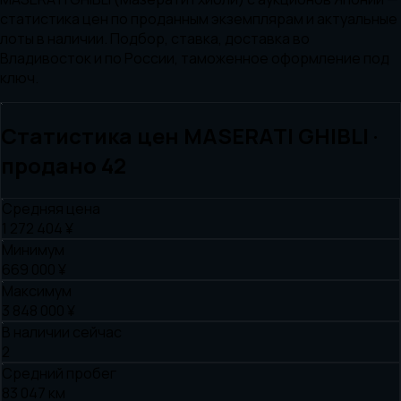
статистика цен по проданным экземплярам и актуальные
лоты в наличии. Подбор, ставка, доставка во
Владивосток и по России, таможенное оформление под
ключ.
Статистика цен
MASERATI
GHIBLI
·
продано
42
Средняя цена
1 272 404 ¥
Минимум
669 000 ¥
Максимум
3 848 000 ¥
В наличии сейчас
2
Средний пробег
83 047 км