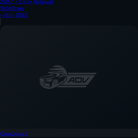
2018
г.
•
2.5
л
•
Автомат
102 000
км
—
Лот:
10001
Санкции
4.5