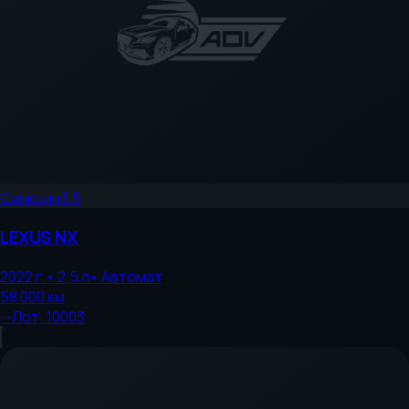
Санкции
3.5
LEXUS
NX
2022
г.
•
2.5
л
•
Автомат
58 000
км
—
Лот:
10003