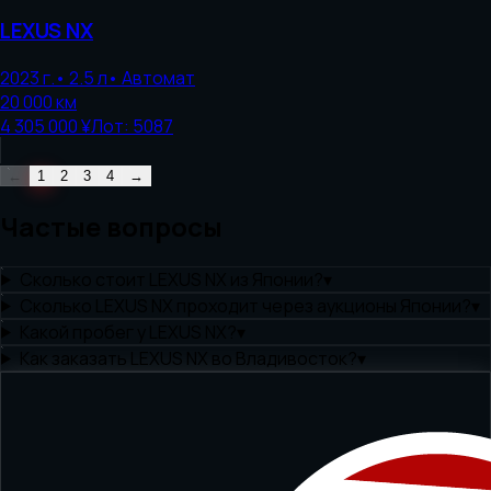
LEXUS
NX
2023
г.
•
2.5
л
•
Автомат
20 000
км
4 305 000 ¥
Лот:
5087
←
1
2
3
4
→
Частые вопросы
Сколько стоит LEXUS NX из Японии?
▾
Сколько LEXUS NX проходит через аукционы Японии?
▾
Какой пробег у LEXUS NX?
▾
Как заказать LEXUS NX во Владивосток?
▾