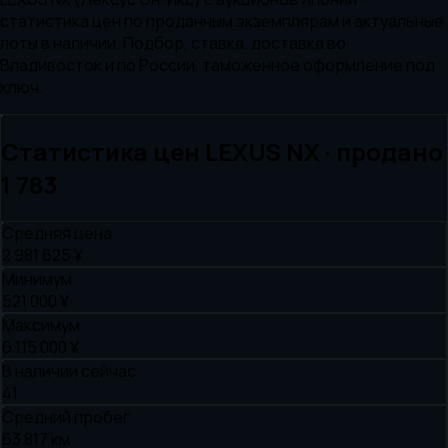
статистика цен по проданным экземплярам и актуальные
лоты в наличии. Подбор, ставка, доставка во
Владивосток и по России, таможенное оформление под
ключ.
Статистика цен
LEXUS
NX
· продано
1 783
Средняя цена
2 981 625 ¥
Минимум
521 000 ¥
Максимум
6 115 000 ¥
В наличии сейчас
41
Средний пробег
63 817 км