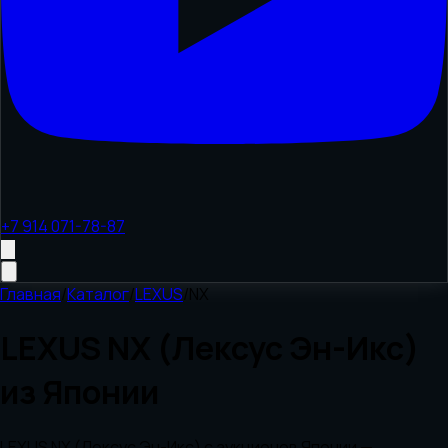
+7 914 071-78-87
Главная
/
Каталог
/
LEXUS
/
NX
LEXUS NX (Лексус Эн-Икс)
из Японии
LEXUS NX (Лексус Эн-Икс) с аукционов Японии —