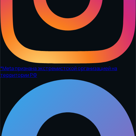
*
Meta признана экстремистской организацией на
территории РФ