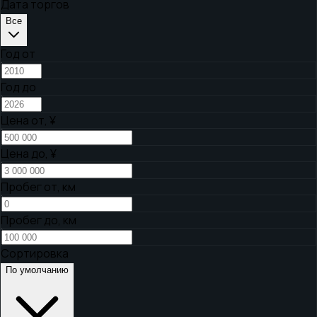
Дата торгов
Все
Год от
Год до
Цена от,
¥
Цена до,
¥
Пробег от, км
Пробег до, км
Сортировка
По умолчанию