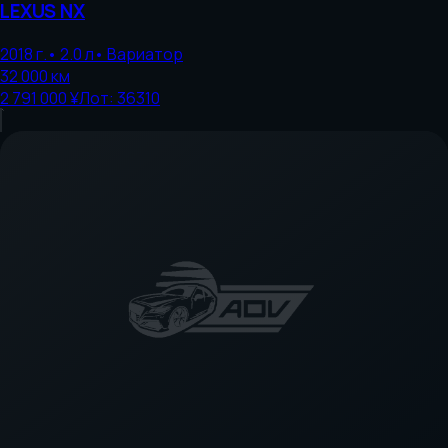
LEXUS
NX
2018
г.
•
2.0
л
•
Вариатор
32 000
км
2 791 000 ¥
Лот:
36310