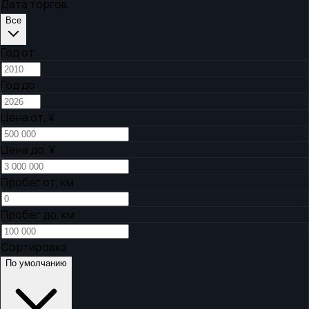
Дата торгов
Все
Год от
Год до
Цена от,
¥
Цена до,
¥
Пробег от, км
Пробег до, км
Сортировка
По умолчанию