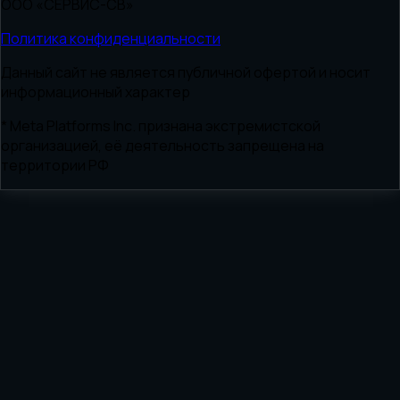
ООО «СЕРВИС-СВ»
Политика конфиденциальности
Данный сайт не является публичной офертой и носит
информационный характер
* Meta Platforms Inc. признана экстремистской
организацией, её деятельность запрещена на
территории РФ