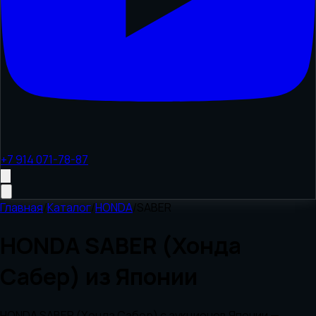
+7 914 071-78-87
Главная
/
Каталог
/
HONDA
/
SABER
HONDA SABER (Хонда
Сабер) из Японии
HONDA SABER (Хонда Сабер) с аукционов Японии —