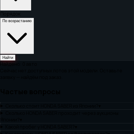
Порядок
По возрастанию
Найти
Найдено:
0
авто
Сейчас нет доступных лотов этой модели. Оставьте
заявку — найдём под заказ.
Частые вопросы
Сколько стоит HONDA SABER из Японии?
▾
Сколько HONDA SABER проходит через аукционы
Японии?
▾
Какой пробег у HONDA SABER?
▾
Как заказать HONDA SABER во Владивосток?
▾