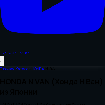
+7 914 071-78-87
Главная
/
Каталог
/
HONDA
/
N VAN
HONDA N VAN (Хонда Н Ван)
из Японии
HONDA N VAN (Хонда Н Ван) с аукционов Японии —