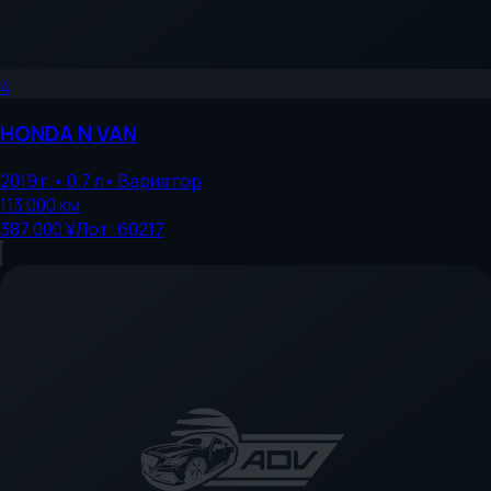
4
HONDA
N VAN
2019
г.
•
0.7
л
•
Вариатор
113 000
км
387 000 ¥
Лот:
60217