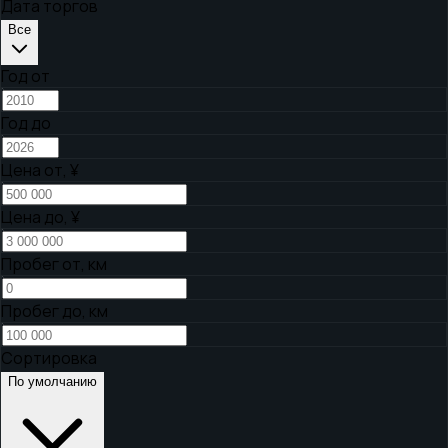
Дата торгов
Все
Год от
Год до
Цена от,
¥
Цена до,
¥
Пробег от, км
Пробег до, км
Сортировка
По умолчанию