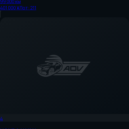
99 000
км
401 000 ¥
Лот:
211
4