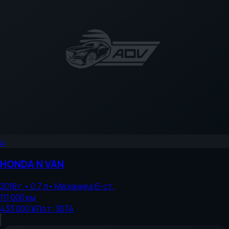
4
HONDA
N VAN
2018
г.
•
0.7
л
•
Механика 6-ст.
111 000
км
433 000 ¥
Лот:
3074