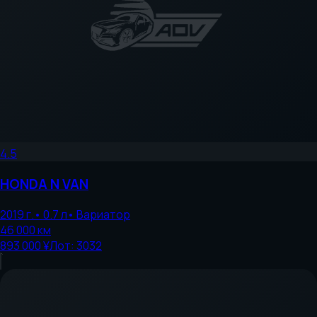
4.5
HONDA
N VAN
2019
г.
•
0.7
л
•
Вариатор
46 000
км
893 000 ¥
Лот:
3032