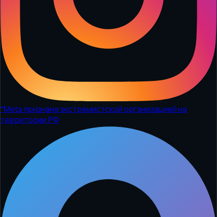
*
Meta признана экстремистской организацией на
территории РФ