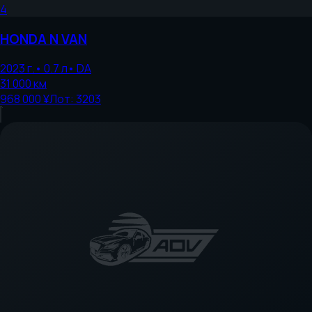
4
HONDA
N VAN
2023
г.
•
0.7
л
•
DA
31 000
км
968 000 ¥
Лот:
3203