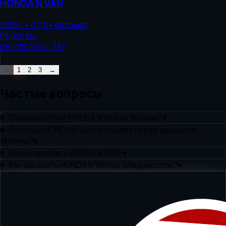
HONDA
N VAN
2019
г.
•
0.7
л
•
Автомат
83 000
км
651 000 ¥
Лот:
137
←
1
2
3
→
Частые вопросы
Сколько стоит HONDA N VAN из Японии?
▾
Сколько HONDA N VAN проходит через аукционы
Японии?
▾
Какой пробег у HONDA N VAN?
▾
Как заказать HONDA N VAN во Владивосток?
▾