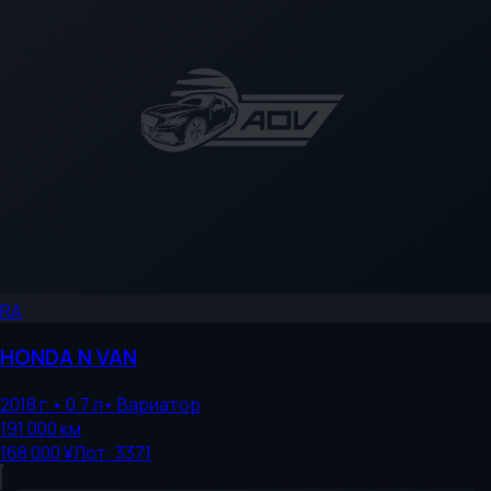
RA
HONDA
N VAN
2018
г.
•
0.7
л
•
Вариатор
191 000
км
168 000 ¥
Лот:
3371