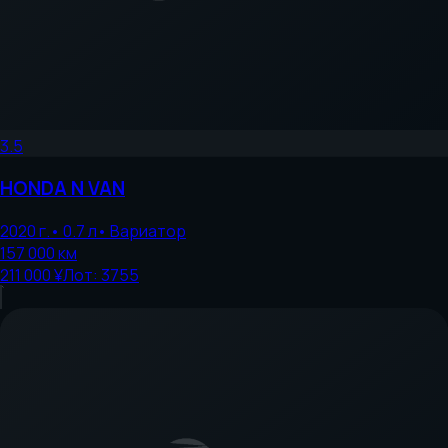
3.5
HONDA
N VAN
2020
г.
•
0.7
л
•
Вариатор
157 000
км
211 000 ¥
Лот:
3755