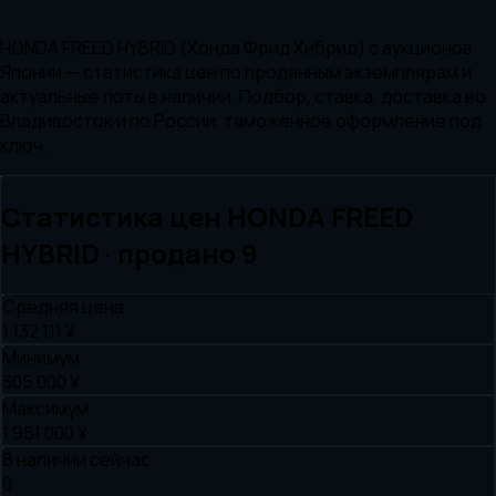
HONDA FREED HYBRID (Хонда Фрид Хибрид) с аукционов
Японии — статистика цен по проданным экземплярам и
актуальные лоты в наличии. Подбор, ставка, доставка во
Владивосток и по России, таможенное оформление под
ключ.
Статистика цен
HONDA
FREED
HYBRID
· продано
9
Средняя цена
1 132 111 ¥
Минимум
305 000 ¥
Максимум
1 951 000 ¥
В наличии сейчас
0