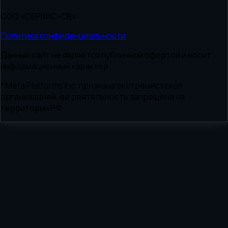
ООО «СЕРВИС-СВ»
Политика конфиденциальности
Данный сайт не является публичной офертой и носит
информационный характер
* Meta Platforms Inc. признана экстремистской
организацией, её деятельность запрещена на
территории РФ