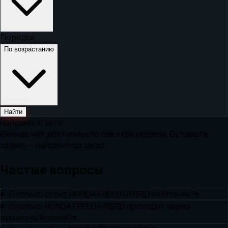
Порядок
По возрастанию
Найти
Найдено:
0
авто
Сейчас нет доступных лотов этой модели. Оставьте
заявку — найдём под заказ.
Частые вопросы
Сколько стоит HONDA FREED HYBRID из Японии?
▾
Сколько HONDA FREED HYBRID проходит через
аукционы Японии?
▾