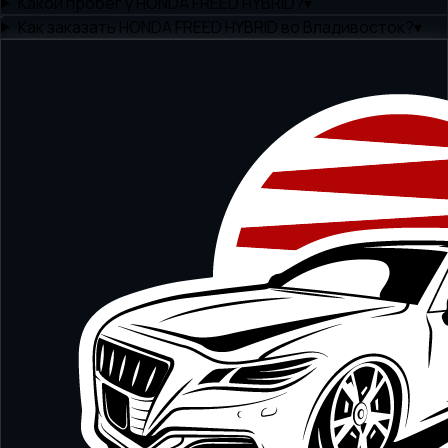
Какой пробег у HONDA FREED HYBRID?
▾
Как заказать HONDA FREED HYBRID во Владивосток?
▾