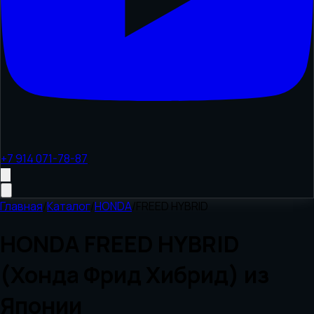
+7 914 071-78-87
Главная
/
Каталог
/
HONDA
/
FREED HYBRID
HONDA FREED HYBRID
(Хонда Фрид Хибрид) из
Японии