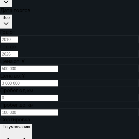
Дата торгов
Все
Год от
Год до
Цена от,
¥
Цена до,
¥
Пробег от, км
Пробег до, км
Сортировка
По умолчанию