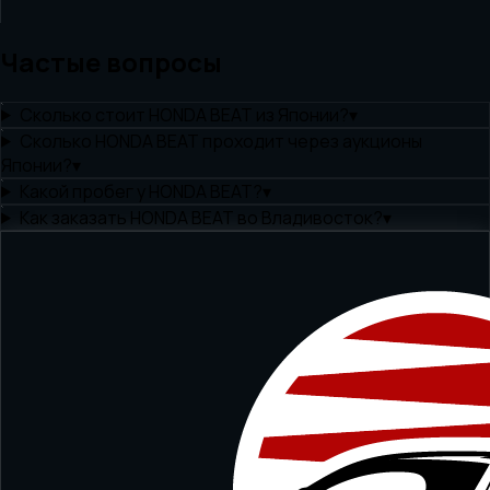
Частые вопросы
Сколько стоит HONDA BEAT из Японии?
▾
Сколько HONDA BEAT проходит через аукционы
Японии?
▾
Какой пробег у HONDA BEAT?
▾
Как заказать HONDA BEAT во Владивосток?
▾