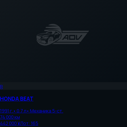
R
HONDA
BEAT
1991
г.
•
0.7
л
•
Механика 5-ст.
74 000
км
442 000 ¥
Лот:
165