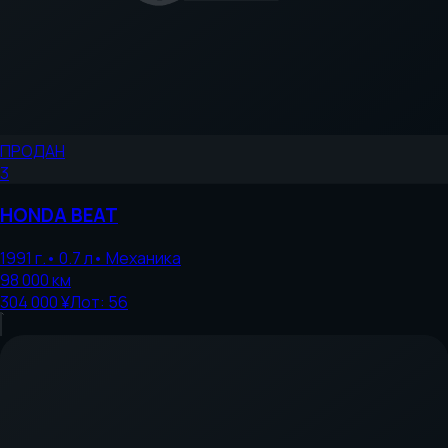
ПРОДАН
3
HONDA
BEAT
1991
г.
•
0.7
л
•
Механика
98 000
км
304 000 ¥
Лот:
56