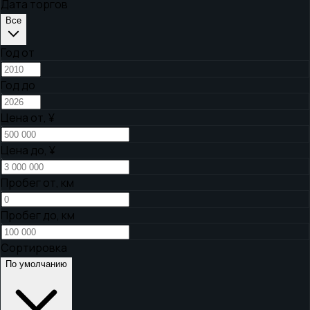
Дата торгов
Все
Год от
Год до
Цена от,
¥
Цена до,
¥
Пробег от, км
Пробег до, км
Сортировка
По умолчанию