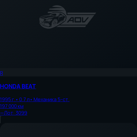
R
HONDA
BEAT
1995
г.
•
0.7
л
•
Механика 5-ст.
197 000
км
—
Лот:
3099