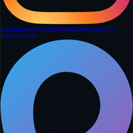
*
Meta признана экстремистской организацией на
территории РФ