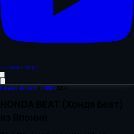
+7 914 071-78-87
Главная
/
Каталог
/
HONDA
/
BEAT
HONDA BEAT (Хонда Беат)
из Японии
HONDA BEAT (Хонда Беат) с аукционов Японии —