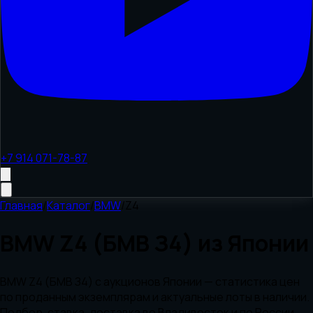
+7 914 071-78-87
Главная
/
Каталог
/
BMW
/
Z4
BMW Z4 (БМВ З4) из Японии
BMW Z4 (БМВ З4) с аукционов Японии — статистика цен
по проданным экземплярам и актуальные лоты в наличии.
Подбор, ставка, доставка во Владивосток и по России,