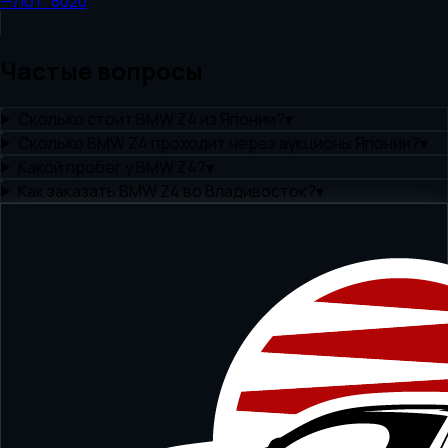
—
Лот:
8020
Частые вопросы
Сколько стоит BMW Z4 из Японии?
▾
Сколько BMW Z4 проходит через аукционы Японии?
▾
Какой пробег у BMW Z4?
▾
Как заказать BMW Z4 во Владивосток?
▾