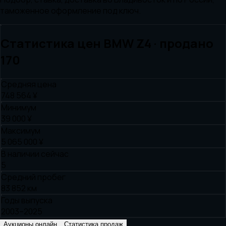
таможенное оформление под ключ.
Статистика цен
BMW
Z4
· продано
170
Средняя цена
748 564 ¥
Минимум
39 000 ¥
Максимум
5 065 000 ¥
В наличии сейчас
5
Средний пробег
83 852 км
Годы выпуска
2003–2025
Аукционы онлайн
Статистика продаж