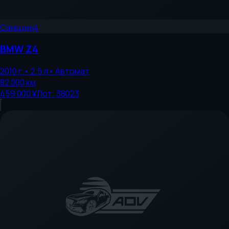
Санкции
4
BMW
Z4
2010
г.
•
2.5
л
•
Автомат
82 000
км
459 000 ¥
Лот:
38023