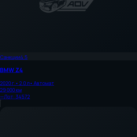
Санкции
4.5
BMW
Z4
2020
г.
•
2.0
л
•
Автомат
29 000
км
—
Лот:
34572