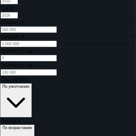
Год до
Цена от,
¥
Цена до,
¥
Пробег от, км
Пробег до, км
Сортировка
По умолчанию
Порядок
По возрастанию