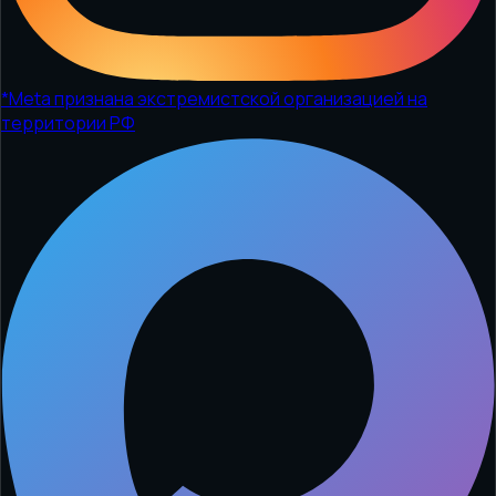
*
Meta признана экстремистской организацией на
территории РФ