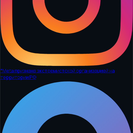
*
Meta признана экстремистской организацией на
территории РФ