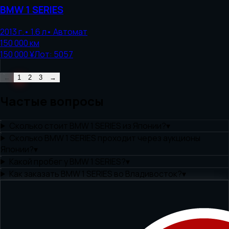
BMW
1 SERIES
2013
г.
•
1.6
л
•
Автомат
150 000
км
150 000 ¥
Лот:
5057
←
1
2
3
→
Частые вопросы
Сколько стоит BMW 1 SERIES из Японии?
▾
Сколько BMW 1 SERIES проходит через аукционы
Японии?
▾
Какой пробег у BMW 1 SERIES?
▾
Как заказать BMW 1 SERIES во Владивосток?
▾