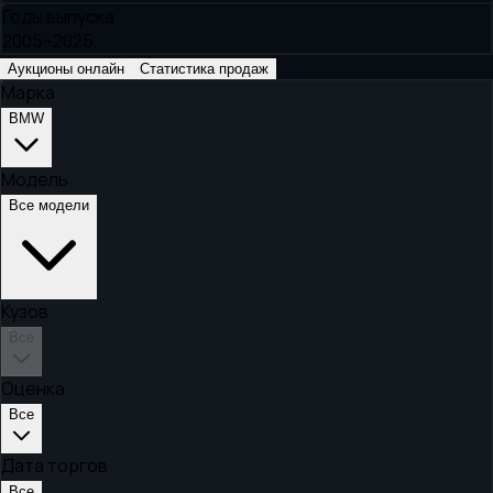
Годы выпуска
2005–2025
Аукционы онлайн
Статистика продаж
Марка
BMW
Модель
Все модели
Кузов
Все
Оценка
Все
Дата торгов
Все