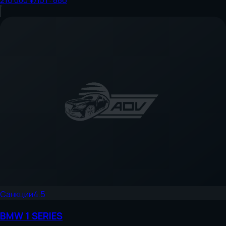
216 000 ¥
Лот:
886
Санкции
4.5
BMW
1 SERIES