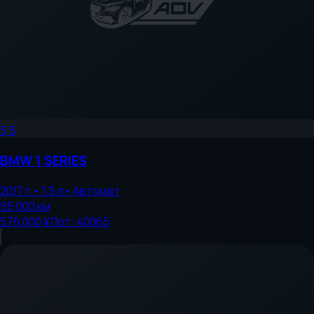
3.5
BMW
1 SERIES
2017
г.
•
1.5
л
•
Автомат
95 000
км
576 000 ¥
Лот:
40065