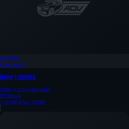
ПРОДАН
Санкции
4.5
BMW
1 SERIES
2018
г.
•
2.0
л
•
Автомат
97 000
км
1 114 000 ¥
Лот:
25086