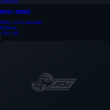
Санкции
4
BMW
1 SERIES
2018
г.
•
2.0
л
•
Автомат
81 000
км
—
Лот:
561