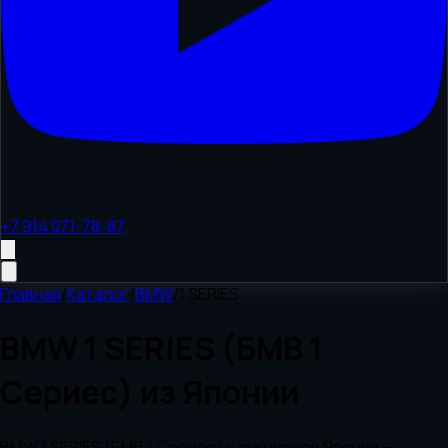
+7 914 071-78-87
Главная
/
Каталог
/
BMW
/
1 SERIES
BMW 1 SERIES (БМВ 1
Сериес) из Японии
BMW 1 SERIES (БМВ 1 Сериес) с аукционов Японии —