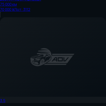
75 000
км
70 000 ¥
Лот:
3112
3.5