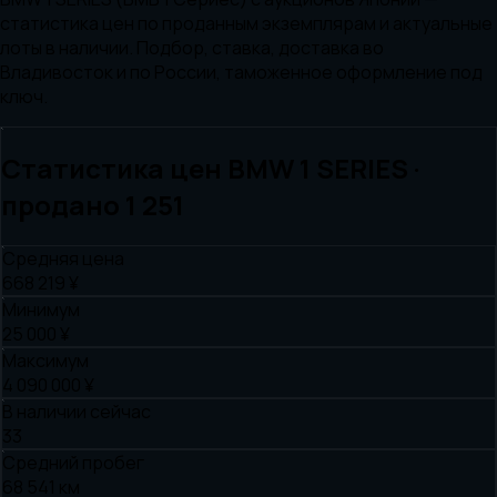
статистика цен по проданным экземплярам и актуальные
лоты в наличии. Подбор, ставка, доставка во
Владивосток и по России, таможенное оформление под
ключ.
Статистика цен
BMW
1 SERIES
·
продано
1 251
Средняя цена
668 219 ¥
Минимум
25 000 ¥
Максимум
4 090 000 ¥
В наличии сейчас
33
Средний пробег
68 541 км