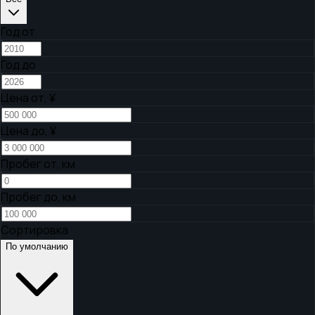
Год от
Год до
Цена от,
¥
Цена до,
¥
Пробег от, км
Пробег до, км
Сортировка
По умолчанию