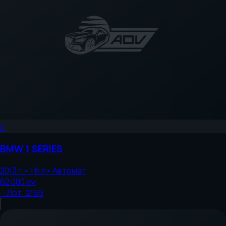
3
BMW
1 SERIES
2013
г.
•
1.6
л
•
Автомат
62 000
км
—
Лот:
2169