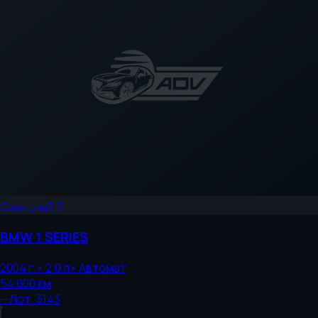
Санкции
3.5
BMW
1 SERIES
2004
г.
•
2.0
л
•
Автомат
54 000
км
—
Лот:
3143