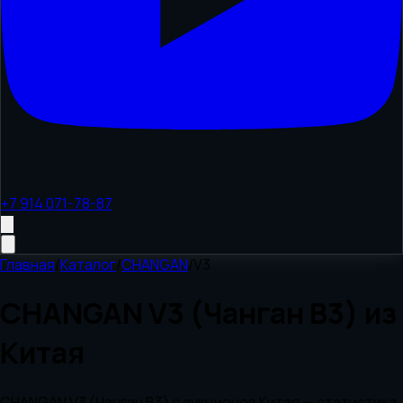
+7 914 071-78-87
Главная
/
Каталог
/
CHANGAN
/
V3
CHANGAN V3 (Чанган В3) из
Китая
CHANGAN V3 (Чанган В3) с аукционов Китая — статистика