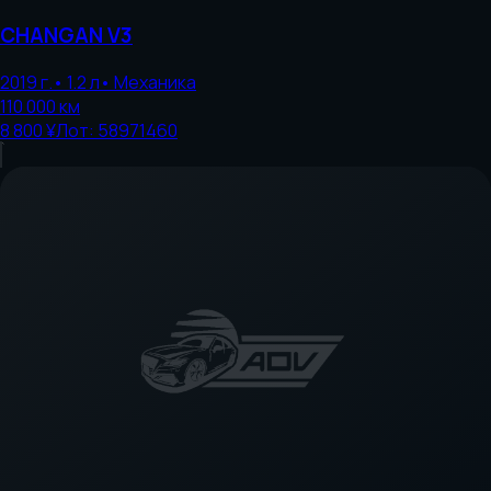
CHANGAN
V3
2019
г.
•
1.2
л
•
Механика
110 000
км
8 800 ¥
Лот:
58971460