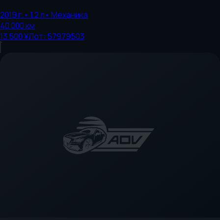
2019
г.
•
1.2
л
•
Механика
40 000
км
13 500 ¥
Лот:
57979503