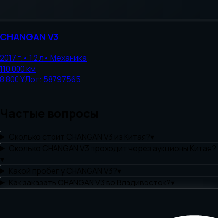
CHANGAN
V3
2017
г.
•
1.2
л
•
Механика
110 000
км
8 800 ¥
Лот:
58797565
Частые вопросы
Сколько стоит CHANGAN V3 из Китая?
▾
Сколько CHANGAN V3 проходит через аукционы Китая?
▾
Какой пробег у CHANGAN V3?
▾
Как заказать CHANGAN V3 во Владивосток?
▾