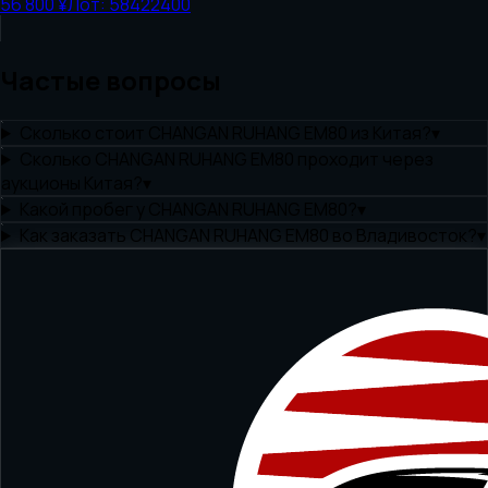
56 800 ¥
Лот:
58422400
Частые вопросы
Сколько стоит CHANGAN RUHANG EM80 из Китая?
▾
Сколько CHANGAN RUHANG EM80 проходит через
аукционы Китая?
▾
Какой пробег у CHANGAN RUHANG EM80?
▾
Как заказать CHANGAN RUHANG EM80 во Владивосток?
▾