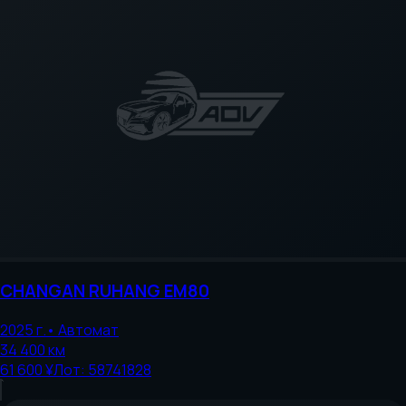
CHANGAN
RUHANG EM80
2025
г.
•
Автомат
34 400
км
61 600 ¥
Лот:
58741828