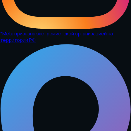
*
Meta признана экстремистской организацией на
территории РФ