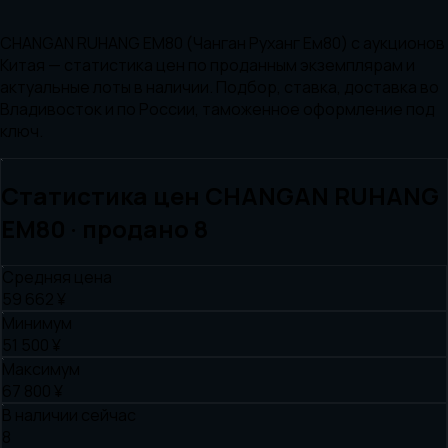
CHANGAN RUHANG EM80 (Чанган Руханг Ем80) с аукционов
Китая — статистика цен по проданным экземплярам и
актуальные лоты в наличии. Подбор, ставка, доставка во
Владивосток и по России, таможенное оформление под
ключ.
Статистика цен
CHANGAN
RUHANG
EM80
· продано
8
Средняя цена
59 662 ¥
Минимум
51 500 ¥
Максимум
67 800 ¥
В наличии сейчас
8