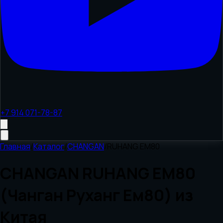
+7 914 071-78-87
Главная
/
Каталог
/
CHANGAN
/
RUHANG EM80
CHANGAN RUHANG EM80
(Чанган Руханг Ем80) из
Китая