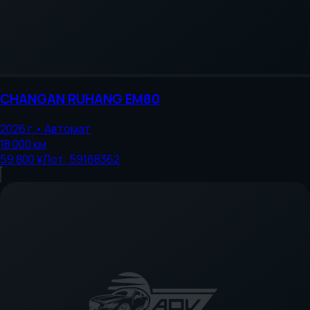
CHANGAN
RUHANG EM80
2026
г.
•
Автомат
18 000
км
59 800 ¥
Лот:
59168362