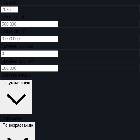
Год до
Цена от,
¥
Цена до,
¥
Пробег от, км
Пробег до, км
Сортировка
По умолчанию
Порядок
По возрастанию