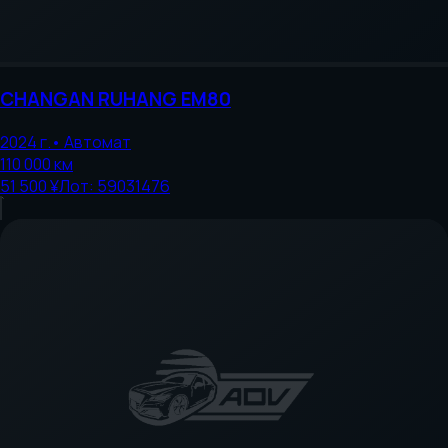
CHANGAN
RUHANG EM80
2024
г.
•
Автомат
110 000
км
51 500 ¥
Лот:
59031476