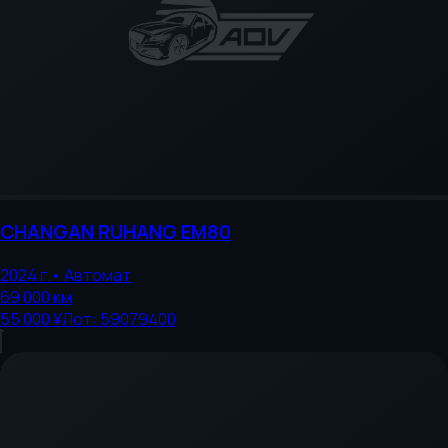
CHANGAN
RUHANG EM80
2024
г.
•
Автомат
69 000
км
55 000 ¥
Лот:
59079400