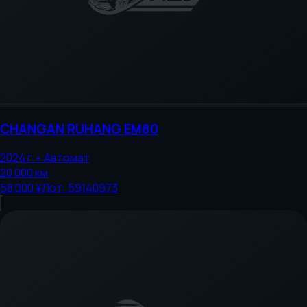
CHANGAN
RUHANG EM80
2024
г.
•
Автомат
20 000
км
58 000 ¥
Лот:
59140973