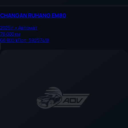
CHANGAN
RUHANG EM80
2025
г.
•
Автомат
76 000
км
66 800 ¥
Лот:
59257418