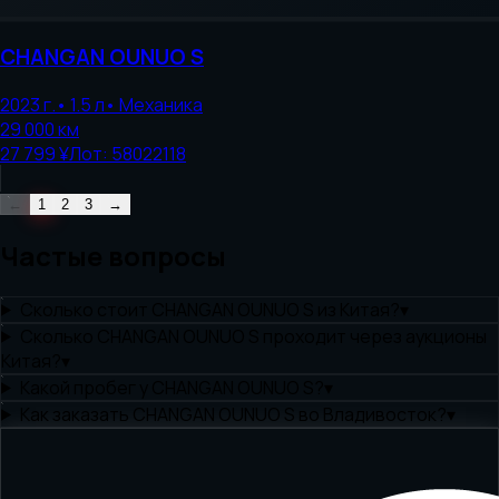
CHANGAN
OUNUO S
2023
г.
•
1.5
л
•
Механика
29 000
км
27 799 ¥
Лот:
58022118
←
1
2
3
→
Частые вопросы
Сколько стоит CHANGAN OUNUO S из Китая?
▾
Сколько CHANGAN OUNUO S проходит через аукционы
Китая?
▾
Какой пробег у CHANGAN OUNUO S?
▾
Как заказать CHANGAN OUNUO S во Владивосток?
▾