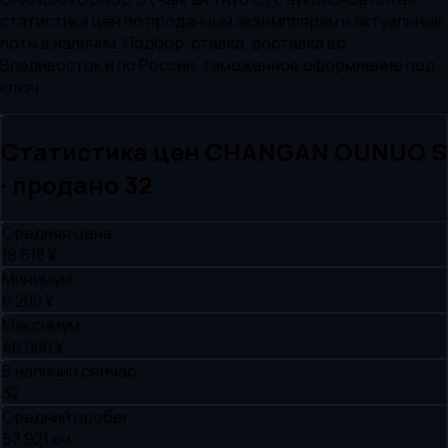
статистика цен по проданным экземплярам и актуальные
лоты в наличии. Подбор, ставка, доставка во
Владивосток и по России, таможенное оформление под
ключ.
Статистика цен
CHANGAN
OUNUO S
· продано
32
Средняя цена
18 618 ¥
Минимум
6 200 ¥
Максимум
46 000 ¥
В наличии сейчас
32
Средний пробег
57 921 км