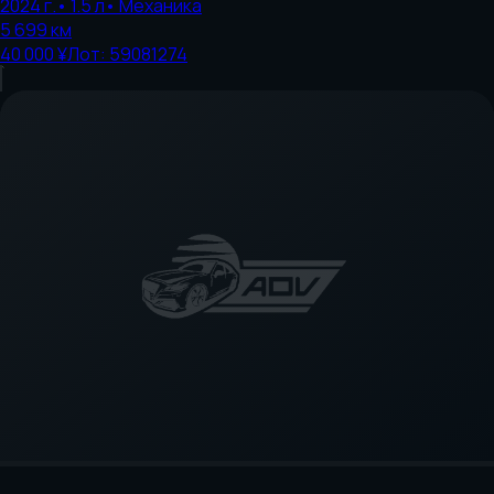
2024
г.
•
1.5
л
•
Механика
5 699
км
40 000 ¥
Лот:
59081274