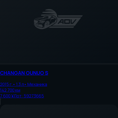
CHANGAN
OUNUO S
2015
г.
•
1.3
л
•
Механика
142 700
км
7 600 ¥
Лот:
59273665