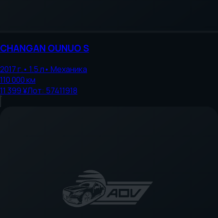
CHANGAN
OUNUO S
2017
г.
•
1.5
л
•
Механика
110 000
км
11 399 ¥
Лот:
57411918