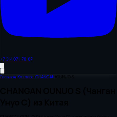
+7 914 071-78-87
Главная
/
Каталог
/
CHANGAN
/
OUNUO S
CHANGAN OUNUO S (Чанган
Унуо С) из Китая
CHANGAN OUNUO S (Чанган Унуо С) с аукционов Китая —