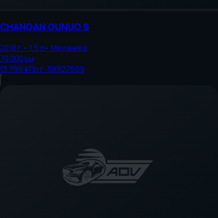
CHANGAN
OUNUO S
2018
г.
•
1.5
л
•
Механика
70 000
км
13 799 ¥
Лот:
58927559