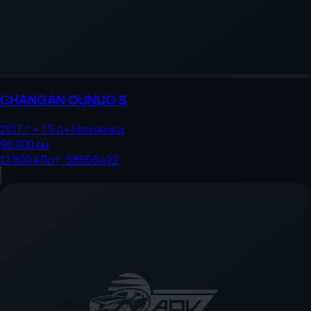
CHANGAN
OUNUO S
2017
г.
•
1.5
л
•
Механика
90 000
км
12 800 ¥
Лот:
58856422