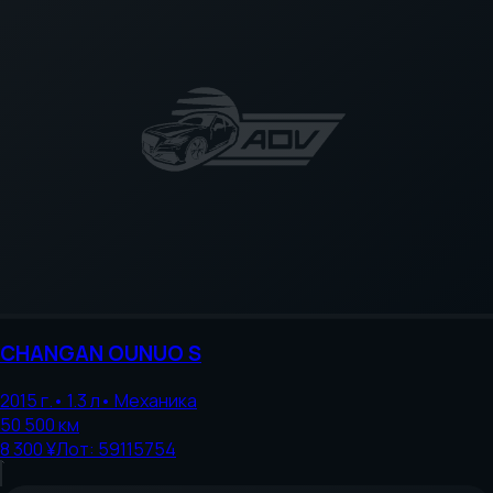
CHANGAN
OUNUO S
2015
г.
•
1.3
л
•
Механика
50 500
км
8 300 ¥
Лот:
59115754