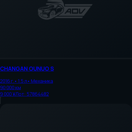
CHANGAN
OUNUO S
2016
г.
•
1.5
л
•
Механика
90 000
км
9 000 ¥
Лот:
57864482