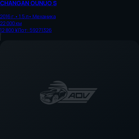
CHANGAN
OUNUO S
2016
г.
•
1.5
л
•
Механика
22 000
км
12 800 ¥
Лот:
59271326