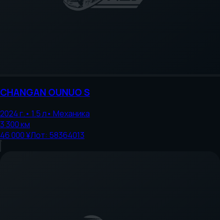
CHANGAN
OUNUO S
2024
г.
•
1.5
л
•
Механика
3 300
км
46 000 ¥
Лот:
58364013