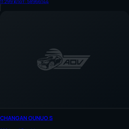
11 299 ¥
Лот:
58966144
CHANGAN
OUNUO S