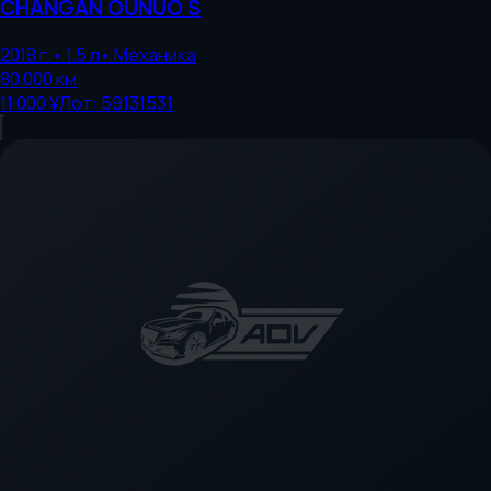
CHANGAN
OUNUO S
2018
г.
•
1.5
л
•
Механика
80 000
км
11 000 ¥
Лот:
59131531