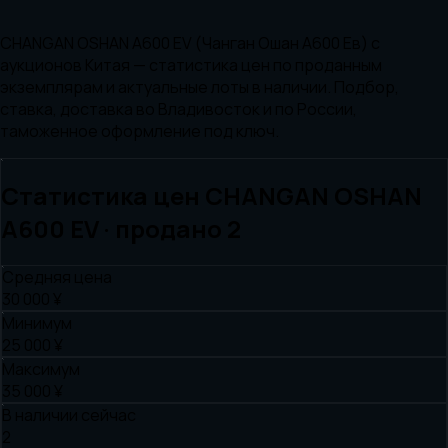
CHANGAN OSHAN A600 EV (Чанган Ошан А600 Ев) с
аукционов Китая — статистика цен по проданным
экземплярам и актуальные лоты в наличии. Подбор,
ставка, доставка во Владивосток и по России,
таможенное оформление под ключ.
Статистика цен
CHANGAN
OSHAN
A600 EV
· продано
2
Средняя цена
30 000 ¥
Минимум
25 000 ¥
Максимум
35 000 ¥
В наличии сейчас
2