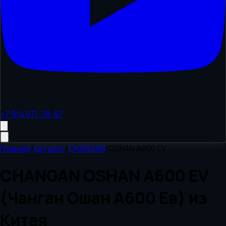
+7 914 071-78-87
Главная
/
Каталог
/
CHANGAN
/
OSHAN A600 EV
CHANGAN OSHAN A600 EV
(Чанган Ошан А600 Ев) из
Китая