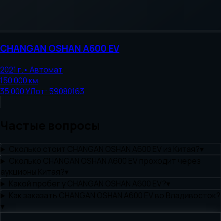
CHANGAN
OSHAN A600 EV
2021
г.
•
Автомат
150 000
км
35 000 ¥
Лот:
59080163
Частые вопросы
Сколько стоит CHANGAN OSHAN A600 EV из Китая?
▾
Сколько CHANGAN OSHAN A600 EV проходит через
аукционы Китая?
▾
Какой пробег у CHANGAN OSHAN A600 EV?
▾
Как заказать CHANGAN OSHAN A600 EV во Владивосток?
▾