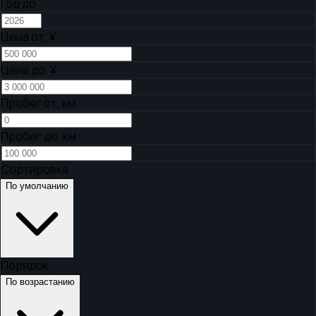
Год до
Цена от,
¥
Цена до,
¥
Пробег от, км
Пробег до, км
Сортировка
По умолчанию
Порядок
По возрастанию