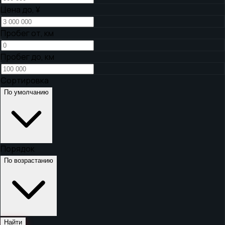
Цена до,
¥
Пробег от, км
Пробег до, км
Сортировка
По умолчанию
Порядок
По возрастанию
Найти