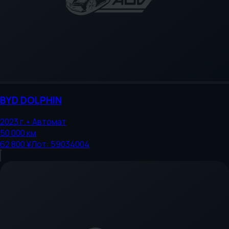
BYD
DOLPHIN
2023
г.
•
Автомат
50 000
км
62 800 ¥
Лот:
59034004