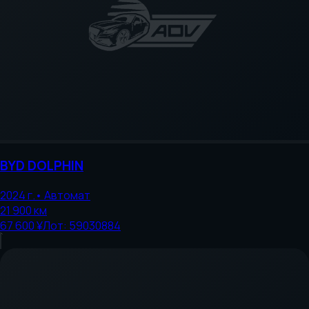
BYD
DOLPHIN
2024
г.
•
Автомат
21 900
км
67 600 ¥
Лот:
59030884