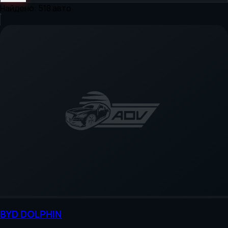
Найдено:
518
авто
BYD
DOLPHIN