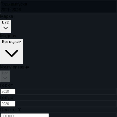
Годы выпуска
2021–2026
Марка
BYD
Модель
Все модели
Комплектация
Все
Год от
Год до
Цена от,
¥