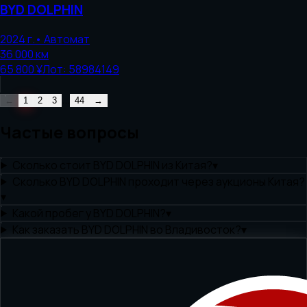
BYD
DOLPHIN
2024
г.
•
Автомат
36 000
км
65 800 ¥
Лот:
58984149
...
←
1
2
3
44
→
Частые вопросы
Сколько стоит BYD DOLPHIN из Китая?
▾
Сколько BYD DOLPHIN проходит через аукционы Китая?
▾
Какой пробег у BYD DOLPHIN?
▾
Как заказать BYD DOLPHIN во Владивосток?
▾