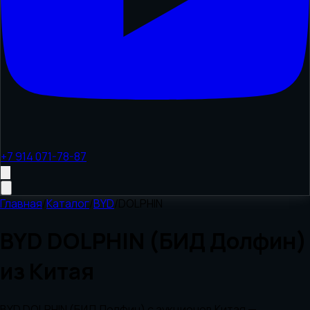
+7 914 071-78-87
Главная
/
Каталог
/
BYD
/
DOLPHIN
BYD DOLPHIN (БИД Долфин)
из Китая
BYD DOLPHIN (БИД Долфин) с аукционов Китая —